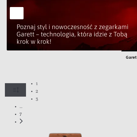
Garet
1
2
3
…
7