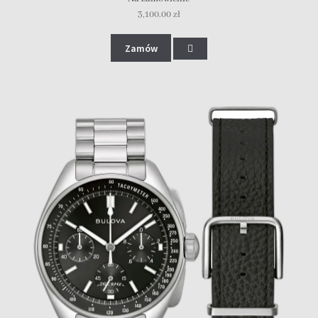
3,100.00
zł
Zamów