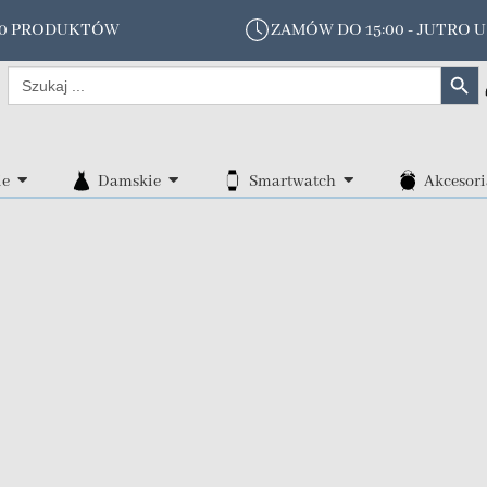
00 PRODUKTÓW
ZAMÓW DO 15:00 - JUTRO U
Search Butt
Search
for:
ie
Damskie
Smartwatch
Akcesori