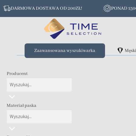
DARMOWA DOSTAWA OD 200ZŁ!
PONAD 15
Zaawansowana wyszukiwarka
Męsk
Producent
Materiał paska