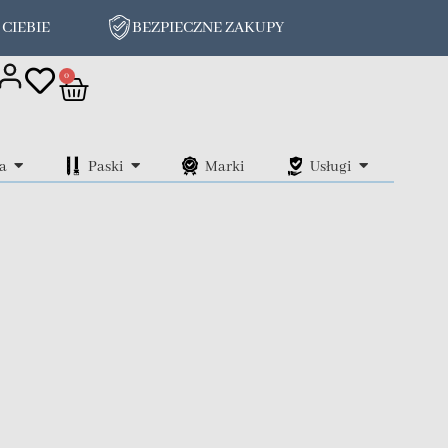
 CIEBIE
BEZPIECZNE ZAKUPY
on
0
a
Paski
Marki
Usługi