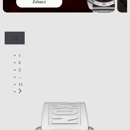
1
2
3
…
11