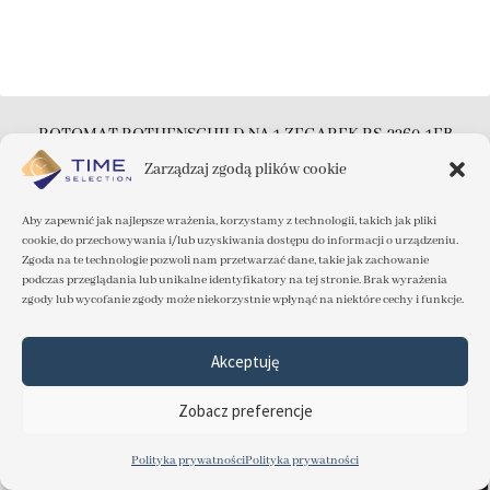
ROTOMAT ROTHENSCHILD NA 1 ZEGAREK RS-2260-1EB
Dostępny
Zarządzaj zgodą plików cookie
599.00
zł
Aby zapewnić jak najlepsze wrażenia, korzystamy z technologii, takich jak pliki
cookie, do przechowywania i/lub uzyskiwania dostępu do informacji o urządzeniu.
Dodaj do koszyka
Zgoda na te technologie pozwoli nam przetwarzać dane, takie jak zachowanie
podczas przeglądania lub unikalne identyfikatory na tej stronie. Brak wyrażenia
zgody lub wycofanie zgody może niekorzystnie wpłynąć na niektóre cechy i funkcje.
Akceptuję
Zobacz preferencje
Polityka prywatności
Polityka prywatności