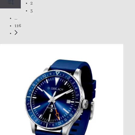
2
3
…
116