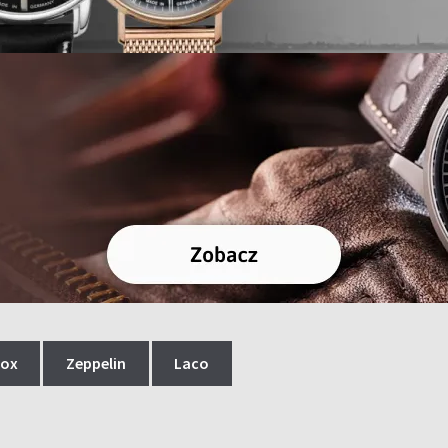
dox
Zeppelin
Laco