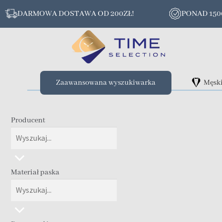
DARMOWA DOSTAWA OD 200ZŁ!
PONAD 15
Zaawansowana wyszukiwarka
Męsk
Producent
Materiał paska