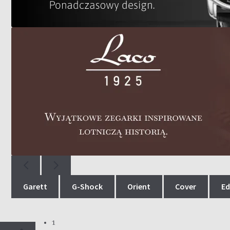
Garett
G-Shock
Orient
Cover
E
1