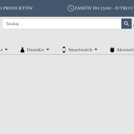
00 PRODUKTÓW
ZAMÓW DO 15:00 - JUTRO U
Search Butt
Search
for:
ie
Damskie
Smartwatch
Akcesori