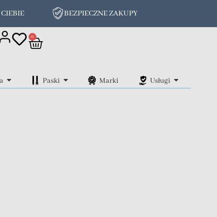
 CIEBIE
BEZPIECZNE ZAKUPY
on
0
a
Paski
Marki
Usługi