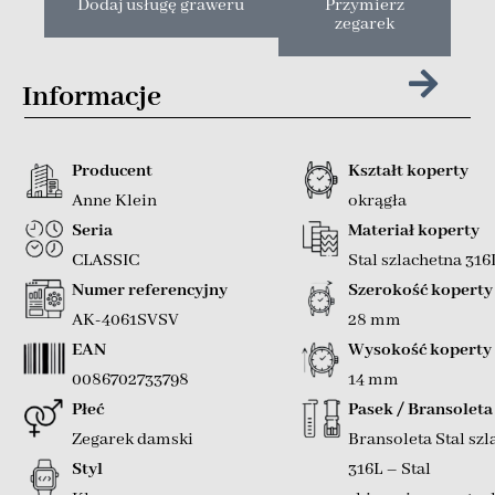
Dodaj usługę graweru
Przymierz
zegarek
Informacje
Producent
Kształt koperty
Anne Klein
okrągła
Seria
Materiał koperty
CLASSIC
Stal szlachetna 316
Numer referencyjny
Szerokość koperty
AK-4061SVSV
28 mm
EAN
Wysokość koperty
0086702733798
14 mm
Płeć
Pasek / Bransoleta
Zegarek damski
Bransoleta Stal szl
Styl
316L – Stal