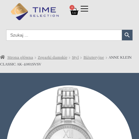
0
Search Button
Search
for:
Strona główna
Zegarki damskie
Styl
Biżuteryjne
ANNE KLEIN
CLASSIC AK-4061SVSV