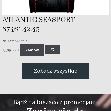
ATLANTIC SEASPORT
87461.42.45
Na zamówienie
N
Zamów
1,469.00
zł
1
Zobacz wszystkie
Bądź na bieżąco z promocjami