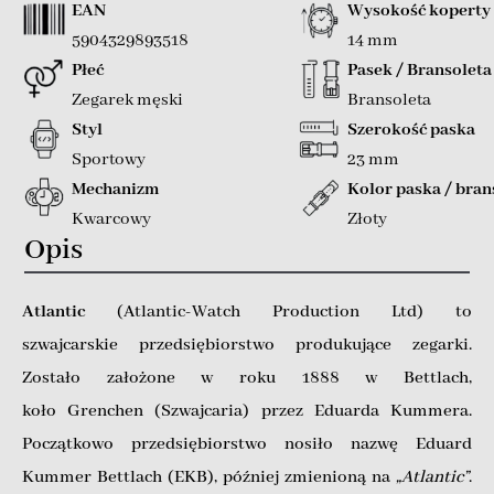
EAN
Wysokość koperty
5904329893518
14 mm
Płeć
Pasek / Bransoleta
Zegarek męski
Bransoleta
Styl
Szerokość paska
Sportowy
23 mm
Mechanizm
Kolor paska / bran
Kwarcowy
Złoty
Opis
Atlantic
(Atlantic-Watch Production Ltd) to
szwajcarskie przedsiębiorstwo produkujące zegarki.
Zostało założone w roku 1888 w Bettlach,
koło Grenchen (Szwajcaria) przez Eduarda Kummera.
Początkowo przedsiębiorstwo nosiło nazwę Eduard
Kummer Bettlach (EKB), później zmienioną na
„Atlantic”
.