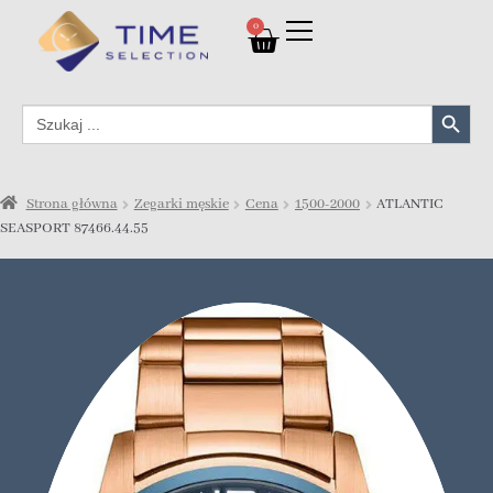
0
Search Button
Search
for:
Strona główna
Zegarki męskie
Cena
1500-2000
ATLANTIC
SEASPORT 87466.44.55