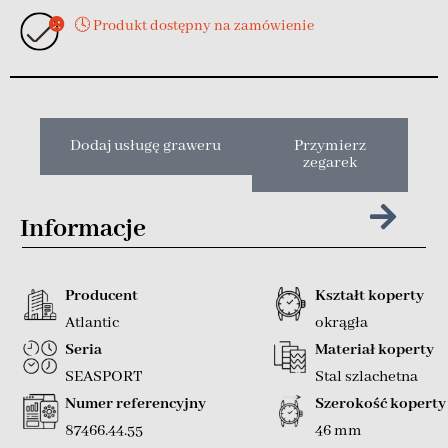
🕓 Produkt dostępny na zamówienie
Dodaj usługę graweru
Przymierz
zegarek
Informacje
Producent
Kształt koperty
Atlantic
okrągła
Seria
Materiał koperty
SEASPORT
Stal szlachetna
Numer referencyjny
Szerokość koperty
87466.44.55
46 mm