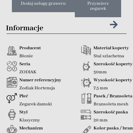
Dodaj usługę graweru
Przymierz
zegarek
Informacje
Producent
Materiał koperty
Błonie
Stal szlachetna
Seria
Szerokość koperty
ZODIAK
30mm
Numer referencyjny
Wysokość koperty
Zodiak Hortensja
7,5 mm
Płeć
Pasek / Bransoleta
Zegarek damski
Bransoleta mesh
Styl
Szerokość paska
Klasyczny
20 mm
Mechanizm
Kolor paska / bran