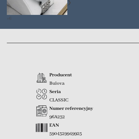
❯
+6
Producent
Bulova
Seria
CLASSIC
Numer referencyjny
96A232
EAN
5904329949925