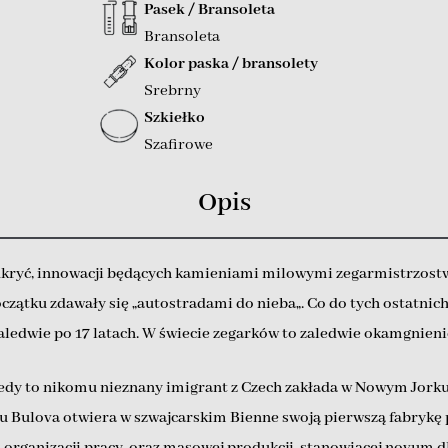
Pasek / Bransoleta
Bransoleta
Kolor paska / bransolety
Srebrny
Szkiełko
Szafirowe
Opis
kryć, innowacji będących kamieniami milowymi zegarmistrzostwa
początku zdawały się „autostradami do nieba„. Co do tych ostatnic
aledwie po 17 latach. W świecie zegarków to zaledwie okamgnien
 kiedy to nikomu nieznany imigrant z Czech zakłada w Nowym Jork
ku Bulova otwiera w szwajcarskim Bienne swoją pierwszą fabrykę 
ganizacji pracy, oraz masowej produkcji, stanowiącej novum dl