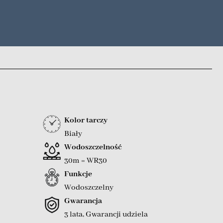
Kolor tarczy
Biały
Wodoszczelność
30m = WR30
Funkcje
Wodoszczelny
Gwarancja
3 lata, Gwarancji udziela