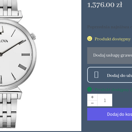
1,376.00
zł
Poprzednia najniższa c
Produkt dostępny (
Dodaj usługę graw
Produkt dostępny (2
Dodaj do ko