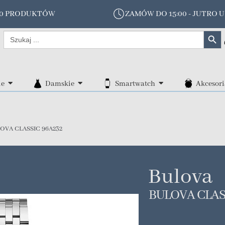
00 PRODUKTÓW
ZAMÓW DO 15:00 - JUTRO U
Search Butt
Search
for:
ie
Damskie
Smartwatch
Akcesori
OVA CLASSIC 96A232
Bulova
BULOVA CLAS