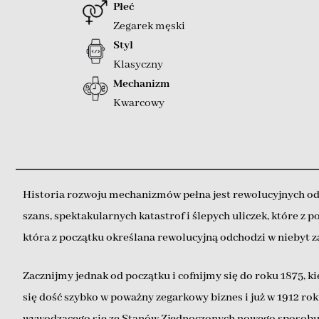
Płeć
Zegarek męski
Styl
Klasyczny
Mechanizm
Kwarcowy
Historia rozwoju mechanizmów pełna jest rewolucyjnych od
szans, spektakularnych katastrof i ślepych uliczek, które z 
która z początku określana rewolucyjną odchodzi w niebyt z
Zacznijmy jednak od początku i cofnijmy się do roku 1875,
się dość szybko w poważny zegarkowy biznes i już w 1912 ro
wywodzącego się ze Stanów Zjednoczonych nowego sposobu or