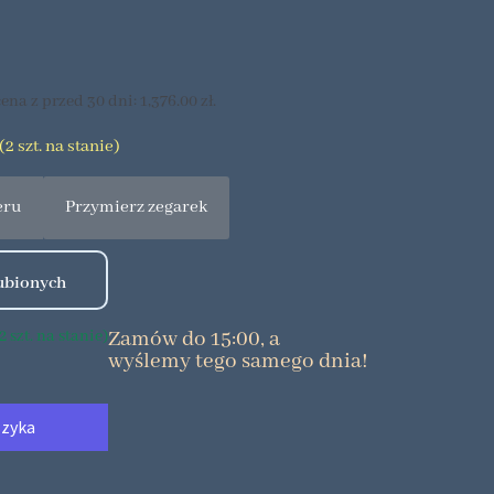
ena z przed 30 dni:
1,376.00
zł
.
2 szt. na stanie)
eru
Przymierz zegarek
Zamów do 15:00, a
 szt. na stanie)
wyślemy tego samego dnia!
szyka