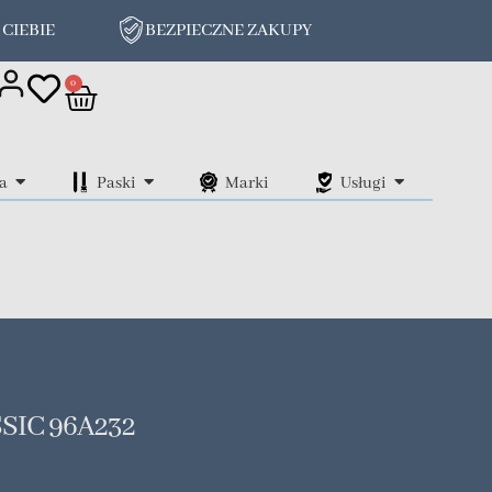
 CIEBIE
BEZPIECZNE ZAKUPY
on
0
a
Paski
Marki
Usługi
SIC 96A232