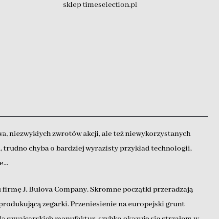
sklep timeselection.pl
, niezwykłych zwrotów akcji, ale też niewykorzystanych
h, trudno chyba o bardziej wyrazisty przykład technologii,
ie…
u firmę J. Bulova Company. Skromne początki przeradzają
produkującą zegarki. Przeniesienie na europejski grunt
a szwajcarskich manufaktur, szybko okazuje się strzałem w