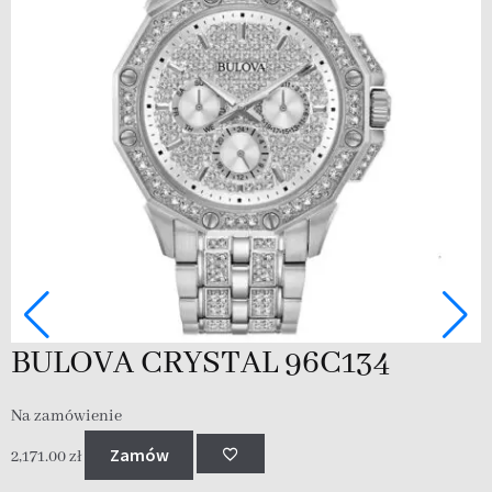
N
2
BULOVA CRYSTAL 96C134
Na zamówienie
Zamów
2,171.00
zł