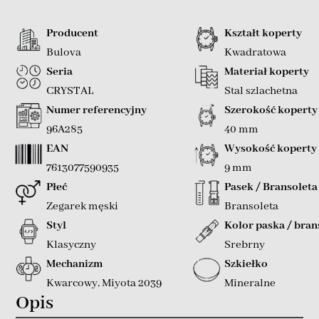
Producent
Kształt koperty
Bulova
Kwadratowa
Seria
Materiał koperty
CRYSTAL
Stal szlachetna
Numer referencyjny
Szerokość koperty
96A285
40 mm
EAN
Wysokość koperty
7613077590935
9 mm
Płeć
Pasek / Bransoleta
Zegarek męski
Bransoleta
Styl
Kolor paska / bran
Klasyczny
Srebrny
Mechanizm
Szkiełko
Kwarcowy
,
Miyota 2039
Mineralne
Opis