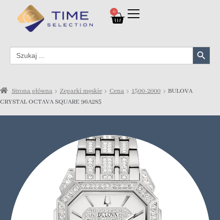
0
Search Button
Search
for:
Strona główna
Zegarki męskie
Cena
1500-2000
BULOVA
CRYSTAL OCTAVA SQUARE 96A285