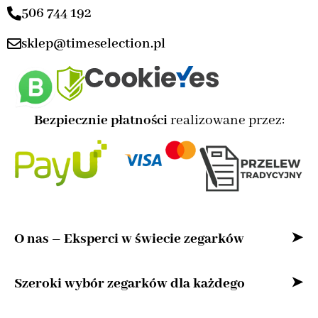
506 744 192
sklep@timeselection.pl
Bezpiecznie płatności
realizowane przez:
O nas – Eksperci w świecie zegarków
Witaj w naszym sklepie internetowym –
Szeroki wybór zegarków dla każdego
przestrzeni stworzonej z myślą o miłośnikach