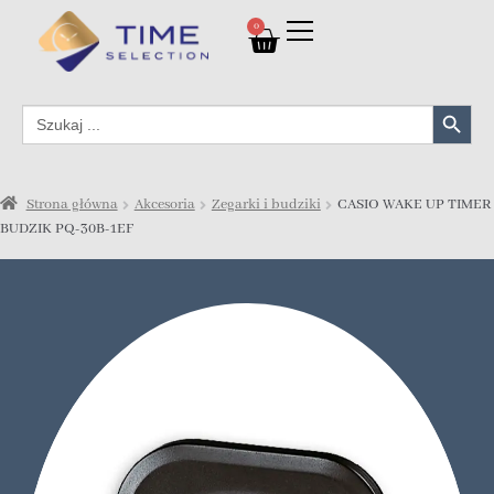
0
Search Button
Search
for:
Strona główna
Akcesoria
Zegarki i budziki
CASIO WAKE UP TIMER
BUDZIK PQ-30B-1EF