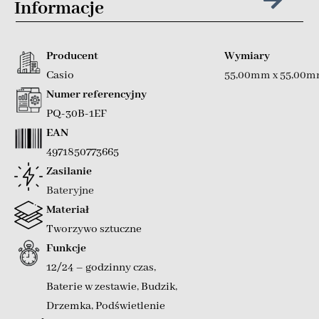
Informacje
Producent
Wymiary
Casio
55,00mm x 55,00
Numer referencyjny
PQ-30B-1EF
EAN
4971850773665
Zasilanie
Bateryjne
Materiał
Tworzywo sztuczne
Funkcje
12/24 – godzinny czas
,
Baterie w zestawie
,
Budzik
,
Drzemka
,
Podświetlenie