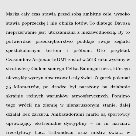
Marka cały czas stawia przed sobą ambitne cele, wysoko
stawia poprzeczkę i nie obniża lotów. To dlatego Davosa
nieprzerwanie jest utożsamiana z niezawodnością. By to
potwierdzić przedsiębiorstwo poddaje swoje zegarki
spektakularnym testom i próbom. Oto przykład.
Czasomierz Argonautic GMT został w 2014 roku wysłany w
stratosferę śladem samego Felixa Baumgartnera, którego
niezwykły wyczyn obserwował cały świat. Zegarek pokonał
35 kilometrów, po drodze był narażony na działanie
skrajnie różnych warunków atmosferycznych. Pomimo
tego wrócił na ziemię w nienaruszonym stanie, dalej
działał bez zarzutu. Ambasadorami marki są sportowcy
uprawiający ekstremalne dyscypliny – m. in. narciarz
freestylowy Luca Tribondeau oraz mistrz świata w