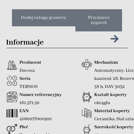
Dodaj usługę graweru
Przymierz
zegarek
Informacje
Producent
Mechanizm
Davosa
Automatyczny
,
Lic
Seria
kamieni: 26
,
Rezerw
TERNOS
38 h
,
DAV 3032
Numer referencyjny
Kształt koperty
161.571.50
okrągła
EAN
Materiał koperty
4060077000910
Ceramika
,
Stal szl
Płeć
Szerokość koperty