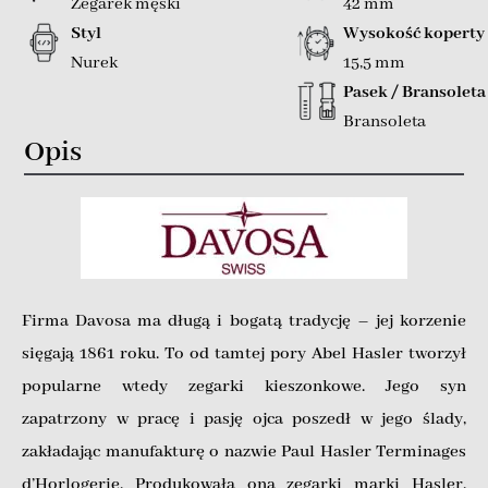
Zegarek męski
42 mm
Styl
Wysokość koperty
Nurek
15,5 mm
Pasek / Bransoleta
Bransoleta
Opis
Firma Davosa ma długą i bogatą tradycję – jej korzenie
sięgają 1861 roku. To od tamtej pory Abel Hasler tworzył
popularne wtedy zegarki kieszonkowe. Jego syn
zapatrzony w pracę i pasję ojca poszedł w jego ślady,
zakładając manufakturę o nazwie Paul Hasler Terminages
d’Horlogerie. Produkowała ona zegarki marki Hasler.