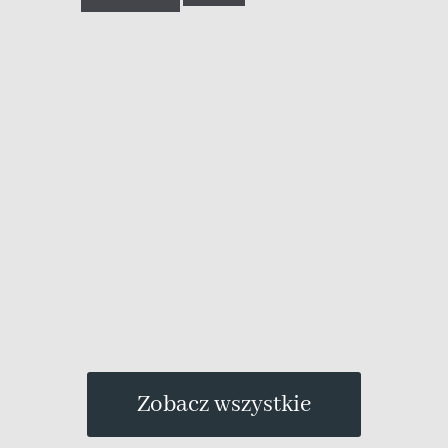
D
6
Zobacz wszystkie