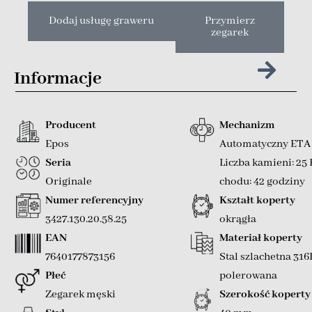
Dodaj usługę graweru
Przymierz
zegarek
Informacje
Producent
Mechanizm
Epos
Automatyczny ETA
Seria
Liczba kamieni: 25
Originale
chodu: 42 godziny
Numer referencyjny
Kształt koperty
3427.130.20.58.25
okrągła
EAN
Materiał koperty
7640177873156
Stal szlachetna 316
Płeć
polerowana
Zegarek męski
Szerokość koperty