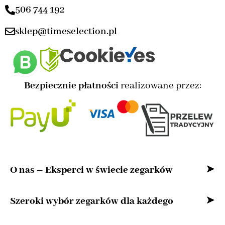
506 744 192
sklep@timeselection.pl
Bezpiecznie płatności
realizowane przez:
O nas – Eksperci w świecie zegarków
Witaj w naszym sklepie internetowym –
Szeroki wybór zegarków dla każdego
przestrzeni stworzonej z myślą o miłośnikach