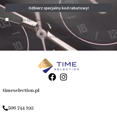
Wyrażam zgodę na wysyłanie informacji handlowej i
przetwarzanie danych osobowych
Zapisz się na nasz biuletyn i dołącz do innych subskrybentów
205 .
timeselection.pl
506 744 192