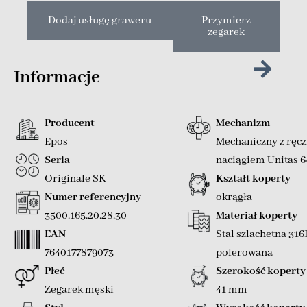
Dodaj usługę graweru
Przymierz
zegarek
Informacje
Producent
Mechanizm
Epos
Mechaniczny z ręc
Seria
naciągiem Unitas 
Originale SK
Kształt koperty
Numer referencyjny
okrągła
3500.165.20.28.30
Materiał koperty
EAN
Stal szlachetna 316
7640177879073
polerowana
Płeć
Szerokość koperty
Zegarek męski
41 mm