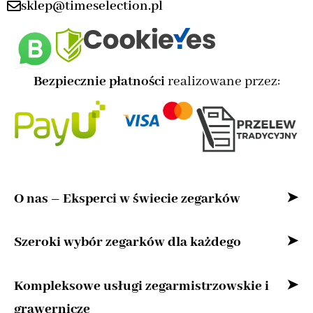
sklep@timeselection.pl
Bezpiecznie płatności
realizowane przez:
O nas – Eksperci w świecie zegarków
Witaj w naszym sklepie internetowym –
Szeroki wybór zegarków dla każdego
przestrzeni stworzonej z myślą o miłośnikach
Bez względu na to, czy szukasz zegarka
Kompleksowe usługi zegarmistrzowskie i
zegarków oraz osobach, które cenią precyzję,
klasycznego, nowoczesnego zegarka
grawernicze
niezawodną jakość i ponadczasową klasykę.