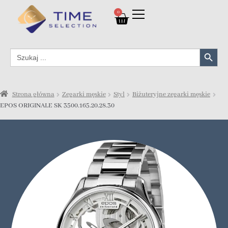
0
Search Button
Search
for:
Strona główna
Zegarki męskie
Styl
Biżuteryjne zegarki męskie
EPOS ORIGINALE SK 3500.165.20.28.30