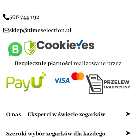
506 744 192
sklep@timeselection.pl
Bezpiecznie płatności
realizowane przez:
O nas – Eksperci w świecie zegarków
Witaj w naszym sklepie internetowym –
Szeroki wybór zegarków dla każdego