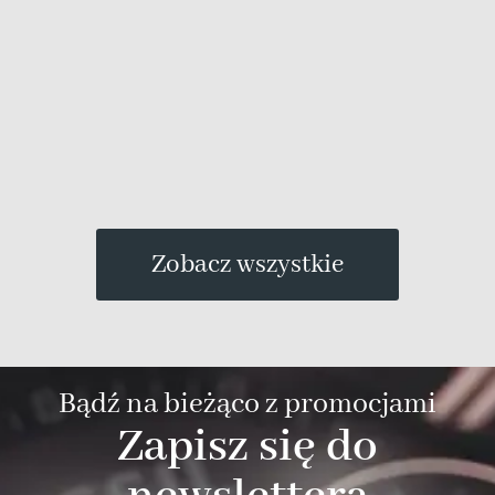
7
Zobacz wszystkie
Bądź na bieżąco z promocjami
Zapisz się do