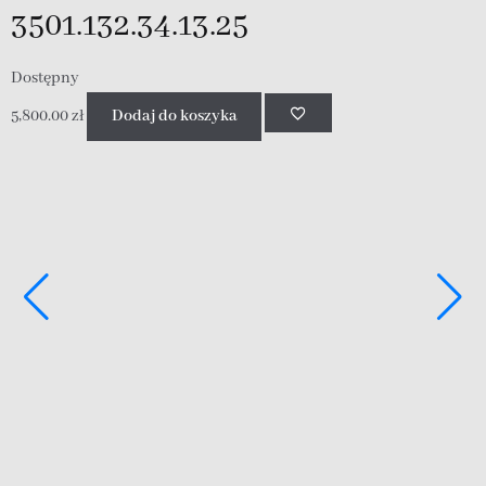
3501.132.34.13.25
Dostępny
5,800.00
zł
Dodaj do koszyka
D