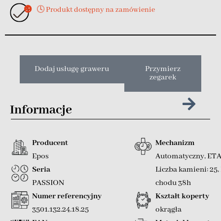
🕓 Produkt dostępny na zamówienie
Dodaj usługę graweru
Przymierz
zegarek
Informacje
Producent
Mechanizm
Epos
Automatyczny
,
ETA
Seria
Liczba kamieni: 25
,
PASSION
chodu 38h
Numer referencyjny
Kształt koperty
3501.132.24.18.25
okrągła