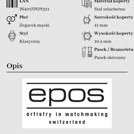
EAN
Materiał koperty
7640177878311
Stal szlachetna
Płeć
Szerokość koperty
Zegarek męski
41 mm
Styl
Wysokość koperty
Klasyczny
10,4 mm
Pasek / Bransoleta
Pasek skórzany
Opis