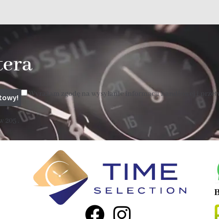
tera
Wyrażam zgodę na wysyłanie informacji handlowej i prze
 205 .
B