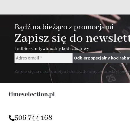
Bądź na bieżąco z promocjami
Zapisz się do newslet
i odbierz indywidualny kod rabatowy
Zapisz się na nasz biuletyn i dołącz do innych subskrybentów
timeselection.pl
506 744 168