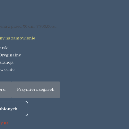
ena z przed 30 dni:
7,700.00
zł
.
pny na zamówienie
arski
Oryginalny
arancja
 w cenie
eru
Przymierz zegarek
ny na