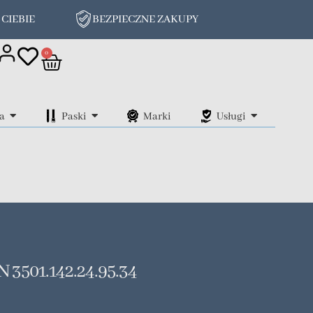
 CIEBIE
BEZPIECZNE ZAKUPY
on
0
a
Paski
Marki
Usługi
3501.142.24.95.34