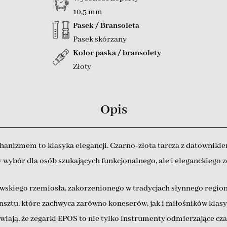
10,5 mm
Pasek / Bransoleta
Pasek skórzany
Kolor paska / bransolety
Złoty
Opis
nizmem to klasyka elegancji. Czarno-złota tarcza z datownikiem
 wybór dla osób szukających funkcjonalnego, ale i eleganckiego z
owskiego rzemiosła, zakorzenionego w tradycjach słynnego region
kunsztu, które zachwyca zarówno koneserów, jak i miłośników kla
ają, że zegarki EPOS to nie tylko instrumenty odmierzające czas,