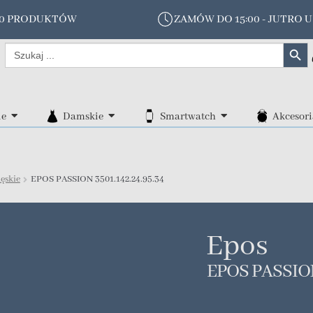
00 PRODUKTÓW
ZAMÓW DO 15:00 - JUTRO U
Search Butt
Search
for:
ie
Damskie
Smartwatch
Akcesori
ęskie
EPOS PASSION 3501.142.24.95.34
Epos
EPOS PASSION 