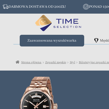
DARMOWA DOSTAWA OD 200ZŁ!
PONAD 15
Zaawansowana wyszukiwarka
Męsk
Strona główna
Zegarki męskie
Styl
Biżuteryjne zegarki m