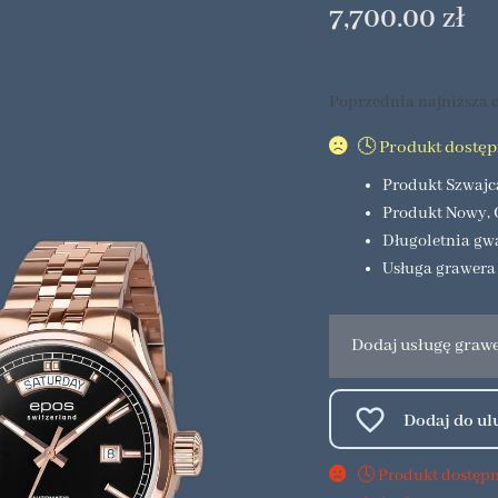
7,700.00
zł
Poprzednia najniższa c
🕓 Produkt dostę
Produkt Szwajc
Produkt Nowy, 
Długoletnia gw
Usługa grawera
Dodaj usługę graw
🕓 Produkt dostęp