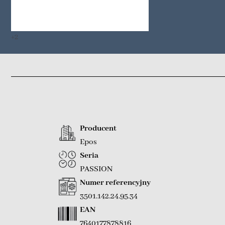
+2
Producent
Epos
Seria
PASSION
Numer referencyjny
3501.142.24.95.34
EAN
7640177878816