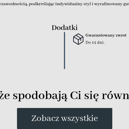
iezawodnością, podkreślając indywidualny styl i wyrafinowany g
Dodatki
Gwarantowany zwrot
Do 14 dni.
e spodobają Ci się równ
Zobacz wszystkie