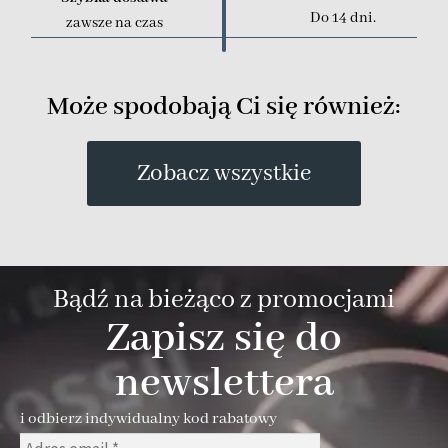
Do 14 dni.
zawsze na czas
Może spodobają Ci się również:
Zobacz wszystkie
Bądź na bieżąco z promocjami
Zapisz się do
newslettera
i odbierz indywidualny kod rabatowy