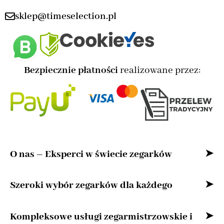
sklep@timeselection.pl
Bezpiecznie płatności
realizowane przez:
O nas – Eksperci w świecie zegarków
Witaj w naszym sklepie internetowym –
Szeroki wybór zegarków dla każdego
przestrzeni stworzonej z myślą o miłośnikach
Bez względu na to, czy szukasz zegarka
Kompleksowe usługi zegarmistrzowskie i
zegarków oraz osobach, które cenią precyzję,