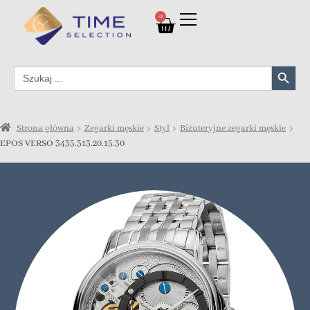
0
Search Button
Search
for:
Strona główna
Zegarki męskie
Styl
Biżuteryjne zegarki męskie
EPOS VERSO 3435.313.20.15.30