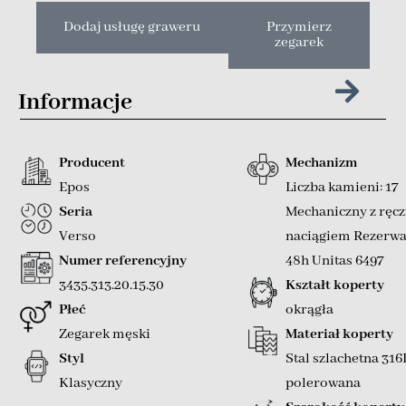
Dodaj usługę graweru
Przymierz
zegarek
Informacje
Producent
Mechanizm
Epos
Liczba kamieni: 17
Seria
Mechaniczny z ręc
Verso
naciągiem Rezerwa
Numer referencyjny
48h Unitas 6497
3435.313.20.15.30
Kształt koperty
Płeć
okrągła
Zegarek męski
Materiał koperty
Styl
Stal szlachetna 316
Klasyczny
polerowana