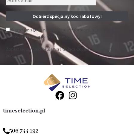
Wyrażam zgodę na wysyłanie informacji handlowej i
przetwarzanie danych osobowych
Zapisz się na nasz biuletyn i dołącz do innych subskrybentów
205 .
timeselection.pl
506 744 192