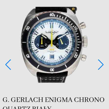
G. GERLACH ENIGMA CHRONO
N
3