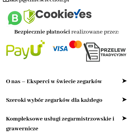
Bezpiecznie płatności
realizowane przez:
O nas – Eksperci w świecie zegarków
Witaj w naszym sklepie internetowym –
Szeroki wybór zegarków dla każdego
przestrzeni stworzonej z myślą o miłośnikach
Bez względu na to, czy szukasz zegarka
Kompleksowe usługi zegarmistrzowskie i
zegarków oraz osobach, które cenią precyzję,
klasycznego, nowoczesnego zegarka
grawernicze
niezawodną jakość i ponadczasową klasykę.