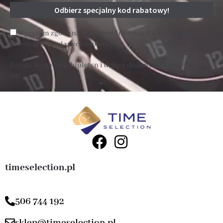
Wyrażam zgodę na wysyłanie informacji handlowej i
przetwarzanie danych osobowych
Zapisz się na nasz biuletyn i dołącz do innych subskrybentów
205 .
timeselection.pl
506 744 192
sklep@timeselection.pl