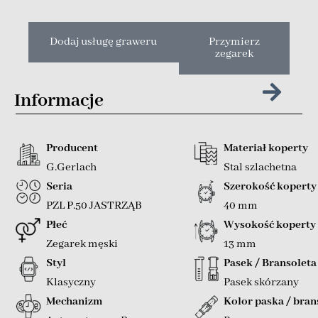
Dodaj usługę graweru
Przymierz
zegarek
Informacje
Producent
Materiał koperty
G.Gerlach
Stal szlachetna
Seria
Szerokość koperty
PZL P.50 JASTRZĄB
40 mm
Płeć
Wysokość koperty
Zegarek męski
13 mm
Styl
Pasek / Bransoleta
Klasyczny
Pasek skórzany
Mechanizm
Kolor paska / bran