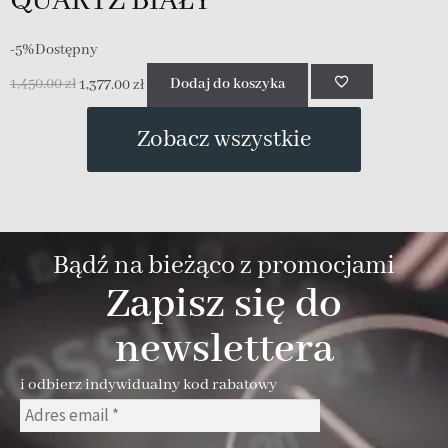
QUARTZ BIAŁY
-5%
Dostępny
1,450.00
zł
1,377.00
zł
Dodaj do koszyka
Zobacz wszystkie
Bądź na bieżąco z promocjami
Zapisz się do
newslettera
i odbierz indywidualny kod rabatowy