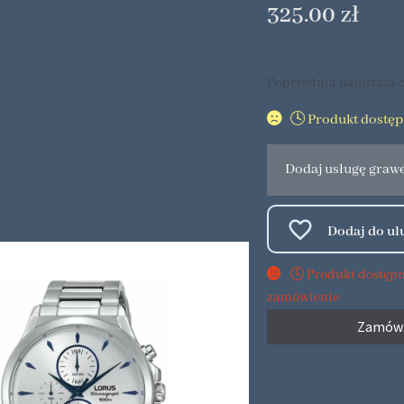
325.00
zł
Poprzednia najniższa c
🕓 Produkt dostę
Dodaj usługę graw
🕓 Produkt dostęp
zamówienie
Zamów