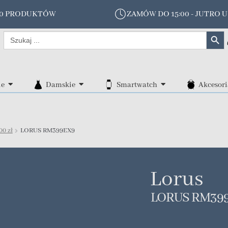
00 PRODUKTÓW
ZAMÓW DO 15:00 - JUTRO U
Search Butt
Search
for:
ie
Damskie
Smartwatch
Akcesori
00 zł
LORUS RM399EX9
Lorus
LORUS RM39