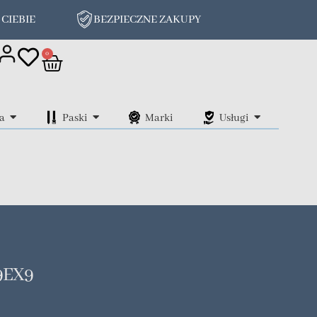
 CIEBIE
BEZPIECZNE ZAKUPY
on
0
a
Paski
Marki
Usługi
9EX9