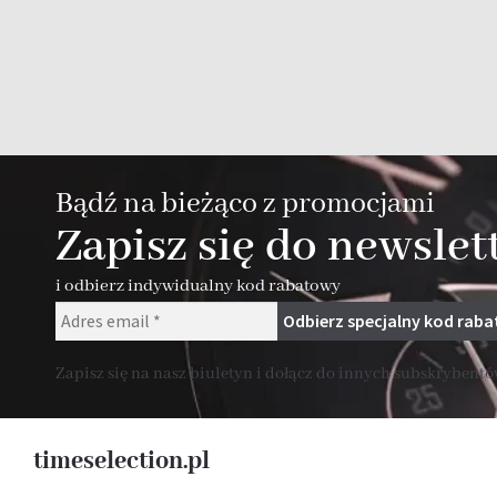
Bądź na bieżąco z promocjami
Zapisz się do newslet
i odbierz indywidualny kod rabatowy
Zapisz się na nasz biuletyn i dołącz do innych subskrybentów
timeselection.pl