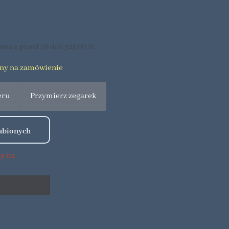
ena z przed 30 dni:
325.00
zł
.
pny na zamówienie
eru
Przymierz zegarek
ny na