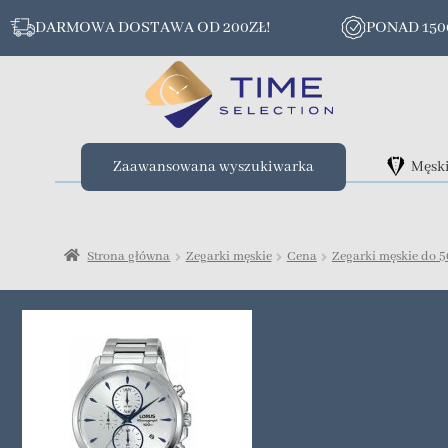
DARMOWA DOSTAWA OD 200ZŁ!
PONAD 15
Zaawansowana wyszukiwarka
Męsk
Strona główna
Zegarki męskie
Cena
Zegarki męskie do 5