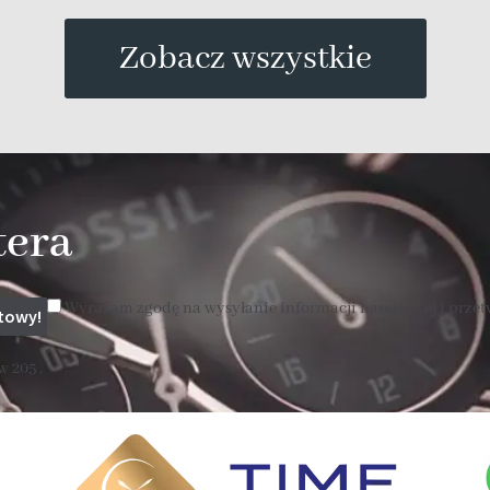
Zobacz wszystkie
tera
Wyrażam zgodę na wysyłanie informacji handlowej i prze
 205 .