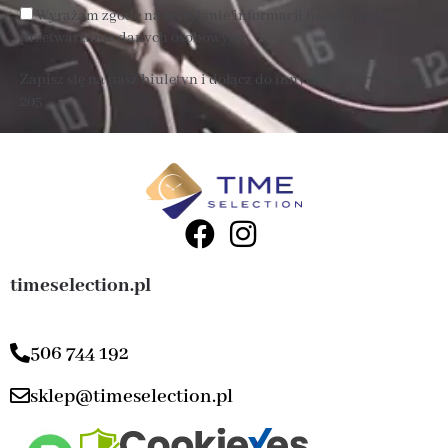
Wyrażam zgodę na wysyłanie informacji handlowej i
przetwarzanie danych osobowych
Zapisz się na nasz biuletyn i dołącz do innych subskrybentów
205 .
timeselection.pl
506 744 192
sklep@timeselection.pl