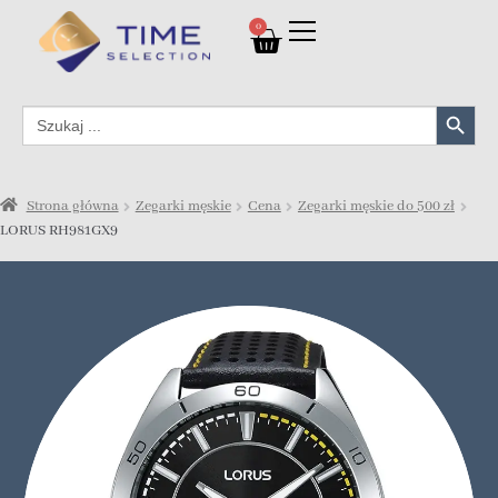
0
Search Button
Search
for:
Strona główna
Zegarki męskie
Cena
Zegarki męskie do 500 zł
LORUS RH981GX9