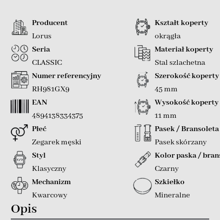
Producent
Kształt koperty
Lorus
okrągła
Seria
Materiał koperty
CLASSIC
Stal szlachetna
Numer referencyjny
Szerokość koperty
RH981GX9
45 mm
EAN
Wysokość koperty
4894138334375
11 mm
Płeć
Pasek / Bransoleta
Zegarek męski
Pasek skórzany
Styl
Kolor paska / bran
Klasyczny
Czarny
Mechanizm
Szkiełko
Kwarcowy
Mineralne
Opis