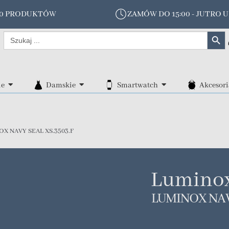
00 PRODUKTÓW
ZAMÓW DO 15:00 - JUTRO U
Search Butt
Search
for:
ie
Damskie
Smartwatch
Akcesori
X NAVY SEAL XS.3503.F
Lumino
LUMINOX NAVY