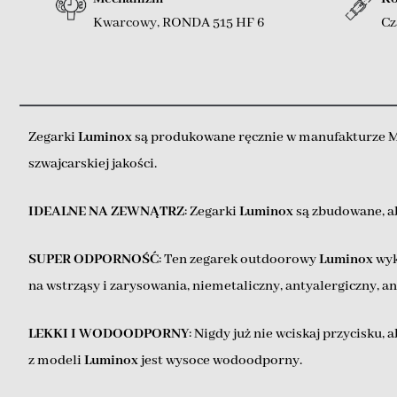
Kwarcowy
,
RONDA 515 HF 6
Cz
Zegarki
Luminox
są produkowane ręcznie w manufakturze Mo
szwajcarskiej jakości.
IDEALNE NA ZEWNĄTRZ
: Zegarki
Luminox
są zbudowane, a
SUPER ODPORNOŚĆ
: Ten zegarek outdoorowy
Luminox
wyk
na wstrząsy i zarysowania, niemetaliczny, antyalergiczny, 
LEKKI I WODOODPORNY
: Nigdy już nie wciskaj przycisku,
z modeli
Luminox
jest wysoce wodoodporny.