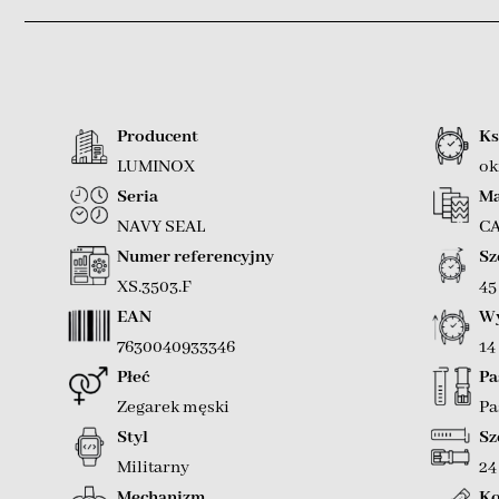
Producent
Ks
LUMINOX
ok
Seria
Ma
NAVY SEAL
C
Numer referencyjny
Sz
XS.3503.F
4
EAN
Wy
7630040933346
14
Płeć
Pa
Zegarek męski
Pa
Styl
Sz
Militarny
2
Mechanizm
Ko