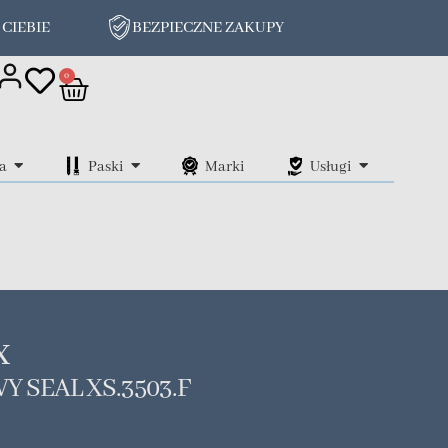
 CIEBIE
BEZPIECZNE ZAKUPY
on
0
a
Paski
Marki
Usługi
x
 SEAL XS.3503.F