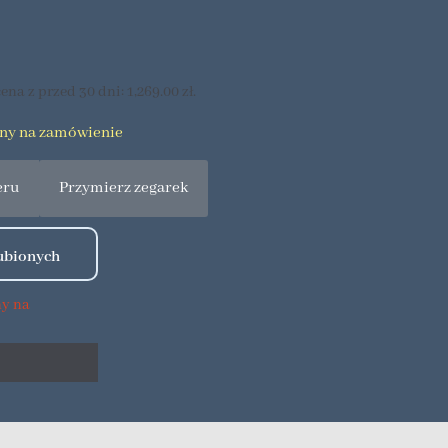
ena z przed 30 dni:
1,269.00
zł
.
pny na zamówienie
eru
Przymierz zegarek
ny na