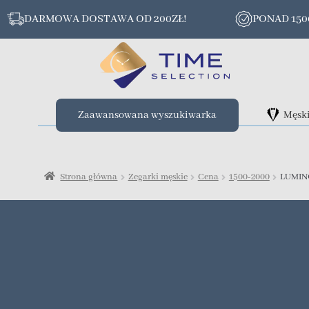
DARMOWA DOSTAWA OD 200ZŁ!
PONAD 15
Zaawansowana wyszukiwarka
Męsk
Strona główna
Zegarki męskie
Cena
1500-2000
LUMINO