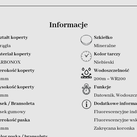
Informacje
ztałt koperty
Szkiełko
rągła
Mineralne
teriał koperty
Kolor tarczy
ARBONOX
Niebieski
erokość koperty
Wodoszczelność
5 mm
200m = WR200
sokość koperty
Funkcje
 mm
Datownik
,
Wodoszcz
sek / Bransoleta
Dodatkowe informa
sek gumowy
Fluorescencyjne ind
erokość paska
Fluorescencyjne ws
4 mm
Zakręcana koronka
lor paska / bransolety