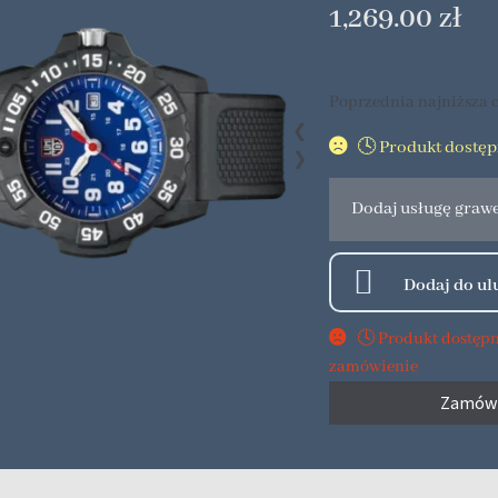
1,269.00
zł
Poprzednia najniższa c
❮
🕓 Produkt dostę
❯
Dodaj usługę graw
🕓 Produkt dostęp
zamówienie
Zamów