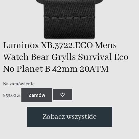
Luminox XB.3722.ECO Mens
Watch Bear Grylls Survival Eco
No Planet B 42mm 20ATM
Na zamówienie
N
Zamów
859.00
zł
3
Zobacz wszystkie