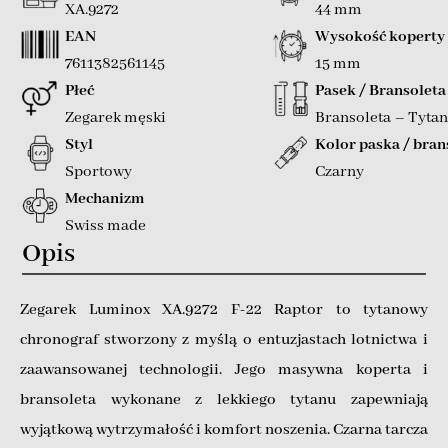
XA.9272
44 mm
EAN
Wysokość koperty
7611382561145
15 mm
Płeć
Pasek / Bransoleta
Zegarek męski
Bransoleta – Tytan
Styl
Kolor paska / bran
Sportowy
Czarny
Mechanizm
Swiss made
Opis
Zegarek Luminox XA.9272 F-22 Raptor to tytanowy
chronograf stworzony z myślą o entuzjastach lotnictwa i
zaawansowanej technologii. Jego masywna koperta i
bransoleta wykonane z lekkiego tytanu zapewniają
wyjątkową wytrzymałość i komfort noszenia. Czarna tarcza