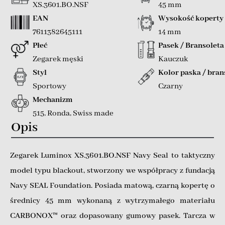
XS.3601.BO.NSF
45 mm
EAN
Wysokość koperty
7611382645111
14 mm
Płeć
Pasek / Bransoleta
Zegarek męski
Kauczuk
Styl
Kolor paska / bran
Sportowy
Czarny
Mechanizm
515, Ronda, Swiss made
Opis
Zegarek Luminox XS.3601.BO.NSF Navy Seal to taktyczny
model typu blackout, stworzony we współpracy z fundacją
Navy SEAL Foundation. Posiada matową, czarną kopertę o
średnicy 45 mm wykonaną z wytrzymałego materiału
CARBONOX™ oraz dopasowany gumowy pasek. Tarcza w