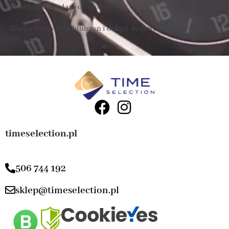
przetwarzanie danych osobowych
Zapisz się na nasz biuletyn i dołącz do innych subskrybentów
205 .
timeselection.pl
506 744 192
sklep@timeselection.pl