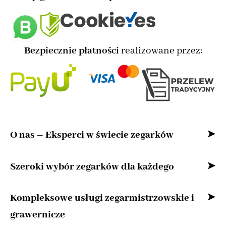
Bezpiecznie płatności
realizowane przez:
O nas – Eksperci w świecie zegarków
Witaj w naszym sklepie internetowym –
Szeroki wybór zegarków dla każdego
przestrzeni stworzonej z myślą o miłośnikach
Bez względu na to, czy szukasz zegarka
Kompleksowe usługi zegarmistrzowskie i
zegarków oraz osobach, które cenią precyzję,
klasycznego, nowoczesnego zegarka
grawernicze
niezawodną jakość i ponadczasową klasykę.