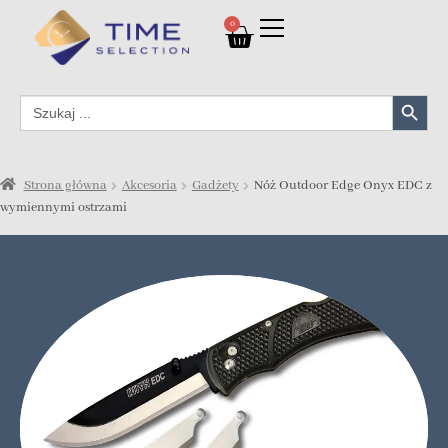
0
Search Button
Search
for:
Strona główna
Akcesoria
Gadżety
Nóż Outdoor Edge Onyx EDC z
wymiennymi ostrzami