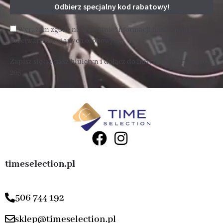
Wyrażam zgodę na wysyłanie informacji handlowej i
przetwarzanie danych osobowych
Zapisz się na nasz biuletyn i dołącz do innych subskrybentów
205 .
timeselection.pl
506 744 192
sklep@timeselection.pl