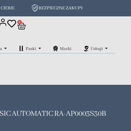
 CIEBIE
BEZPIECZNE ZAKUPY
on
0
a
Paski
Marki
Usługi
SIC AUTOMATIC RA-AP0003S30B