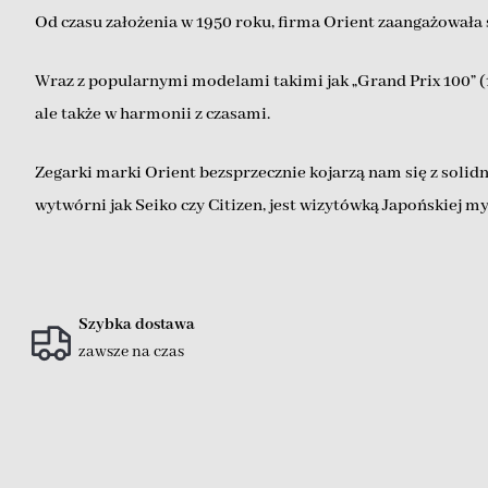
Od czasu założenia w 1950 roku, firma Orient zaangażował
Wraz z popularnymi modelami takimi jak „Grand Prix 100” (1
ale także w harmonii z czasami.
Zegarki marki Orient bezsprzecznie kojarzą nam się z soli
wytwórni jak Seiko czy Citizen, jest wizytówką Japońskiej my
Szybka dostawa
zawsze na czas