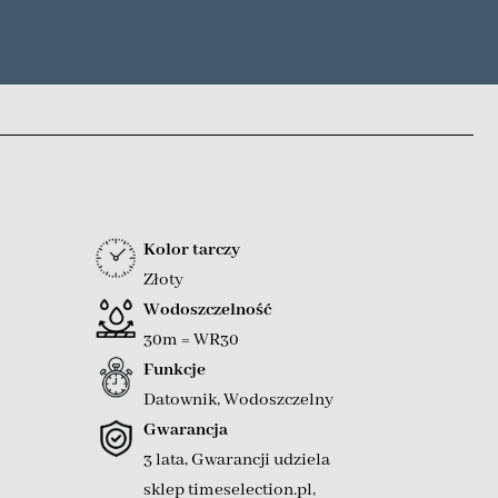
Kolor tarczy
Złoty
Wodoszczelność
30m = WR30
Funkcje
Datownik
,
Wodoszczelny
Gwarancja
3 lata, Gwarancji udziela
sklep timeselection.pl
,