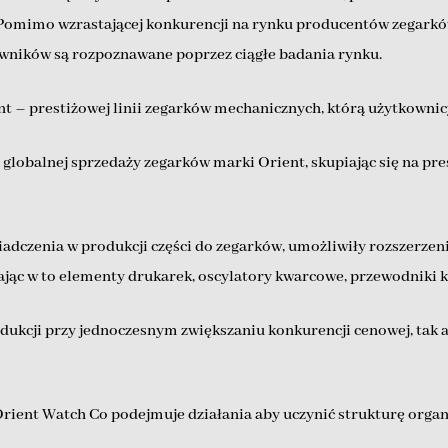
Pomimo wzrastającej konkurencji na rynku producentów zegarkó
wników są rozpoznawane poprzez ciągłe badania rynku.
ent – prestiżowej linii zegarków mechanicznych, którą użytkownicy
e globalnej sprzedaży zegarków marki Orient, skupiając się na pr
adczenia w produkcji części do zegarków, umożliwiły rozszerzeni
jąc w to elementy drukarek, oscylatory kwarcowe, przewodniki k
odukcji przy jednoczesnym zwiększaniu konkurencji cenowej, tak
Orient Watch Co podejmuje działania aby uczynić strukturę organi