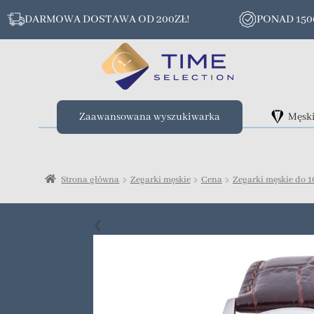
DARMOWA DOSTAWA OD 200ZŁ!
PONAD 15
Zaawansowana wyszukiwarka
Męsk
Strona główna
Zegarki męskie
Cena
Zegarki męskie do 1
❮