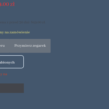
9.00
zł
ena z przed 30 dni:
849.00
zł
.
pny na zamówienie
eru
Przymierz zegarek
ny na