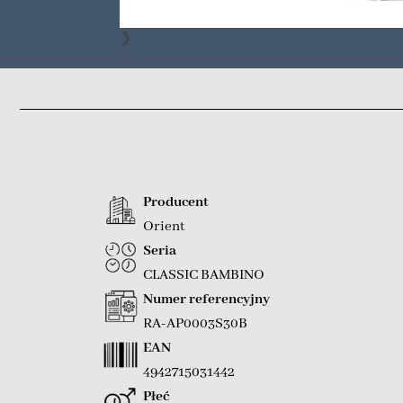
❯
Producent
Orient
Seria
CLASSIC BAMBINO
Numer referencyjny
RA-AP0003S30B
EAN
4942715031442
Płeć