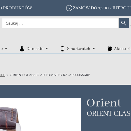
00 PRODUKTÓW
ZAMÓW DO 15:00 - JUTRO U
Search Butt
Search
for:
ie
Damskie
Smartwatch
Akcesori
000
ORIENT CLASSIC AUTOMATIC RA-AP0003S30B
Orient
ORIENT CLAS