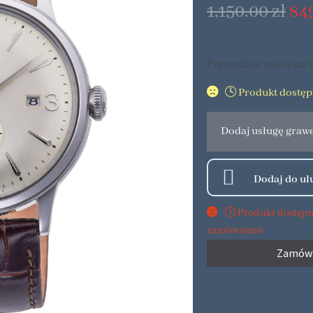
1,150.00
zł
84
Poprzednia najniższa c
🕓 Produkt dostę
Dodaj usługę graw
🕓 Produkt dostęp
zamówienie
Zamów