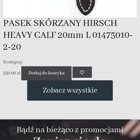
PASEK SKÓRZANY HIRSCH
HEAVY CALF 20mm L 01475010-
2-20
Dostępny
D
250.00
zł
Dodaj do koszyka
2
Zobacz wszystkie
Bądź na bieżąco z promocjami