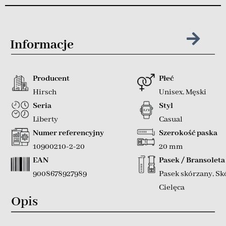
Informacje
Producent
Płeć
Hirsch
Unisex
,
Męski
Seria
Styl
Liberty
Casual
Numer referencyjny
Szerokość paska
10900210-2-20
20 mm
EAN
Pasek / Bransoleta
9008678927989
Pasek skórzany
,
Sk
Cielęca
Opis