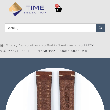
0
Search Button
Search
for:
Strona główna
Akcesoria
Paski
Pasek skórzany
PASEK
SKÓRZANY HIRSCH LIBERTY ARTISAN L 20mm 10900210-2-20