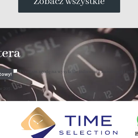
Zobacz wszystkie
tera
Wyrażam zgodę na wysyłanie informacji handlowej i prze
 205 .
B