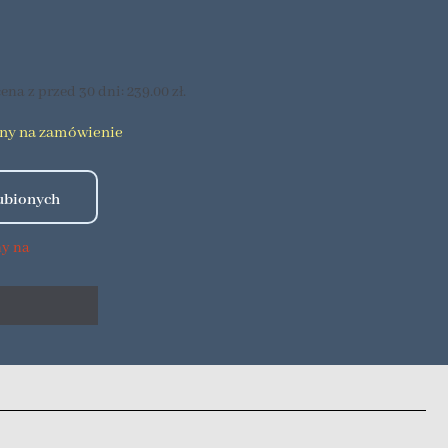
ena z przed 30 dni:
239.00
zł
.
pny na zamówienie
ny na