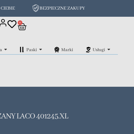
 CIEBIE
BEZPIECZNE ZAKUPY
on
0
a
Paski
Marki
Usługi
ANY LACO 401245.XL