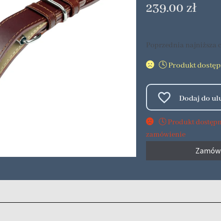
239.00
zł
Poprzednia najniższa c
🕓 Produkt dostę
🕓 Produkt dostęp
zamówienie
Zamów