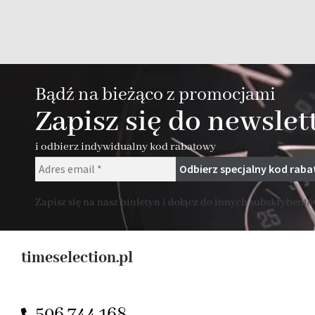
Bądź na bieżąco z promocjami
Zapisz się do newslet
i odbierz indywidualny kod rabatowy
Zapisz się na nasz biuletyn i dołącz do innych subskrybentów
timeselection.pl
506 744 168