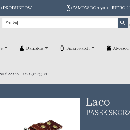
00 PRODUKTÓW
ZAMÓW DO 15:00 - JUTRO U
Search Butt
Search
for:
ie
Damskie
Smartwatch
Akcesori
SKÓRZANY LACO 401245.XL
Laco
PASEK SKÓRZ