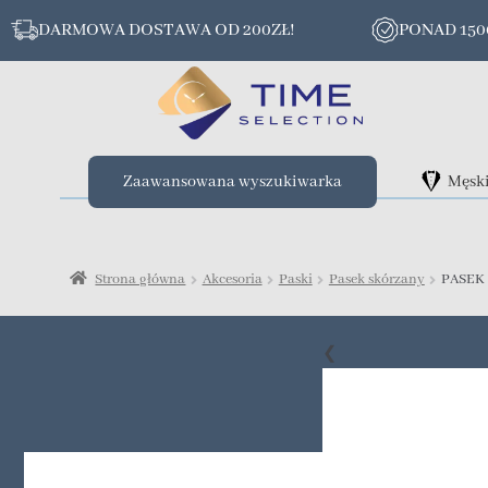
DARMOWA DOSTAWA OD 200ZŁ!
PONAD 15
Zaawansowana wyszukiwarka
Męsk
Strona główna
Akcesoria
Paski
Pasek skórzany
PASEK 
❮