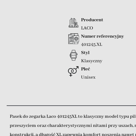
Producent
LACO
Numer referencyjny
401245.XL
Styl
Klasyczny
Płeć
Unisex
Pasek do zegarka Laco 401245XL to klasyczny model typu pil
przeszyciem oraz charakterystycznymi nitami przy uszach, 
konstrukcji, a długość XL zapewnia komfort noszenia nawet 