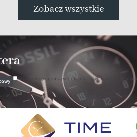
Zobacz wszystkie
tera
Wyrażam zgodę na wysyłanie informacji handlowej i prze
 205 .