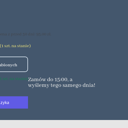
ena z przed 30 dni:
93.00
zł
.
1 szt. na stanie)
Zamów do 15:00, a
 szt. na stanie)
wyślemy tego samego dnia!
szyka