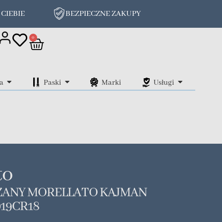
 CIEBIE
BEZPIECZNE ZAKUPY
on
0
a
Paski
Marki
Usługi
to
ZANY MORELLATO KAJMAN
019CR18