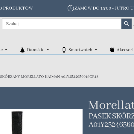
00 PRODUKTÓW
ZAMÓW DO 15:00 - JUTRO U
Search Butt
Search
for:
ie
Damskie
Smartwatch
Akcesori
 SKÓRZANY MORELLATO KAJMAN A01Y2524656019CR18
Morella
PASEK SKÓR
A01Y2524656