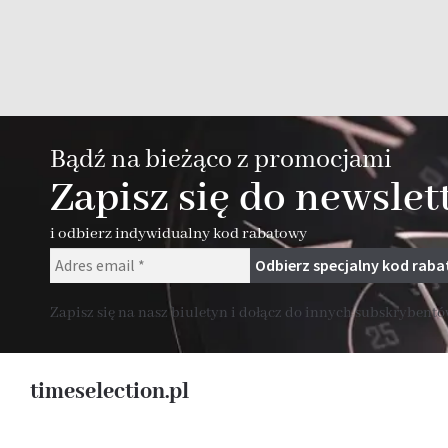
Bądź na bieżąco z promocjami
Zapisz się do newslet
i odbierz indywidualny kod rabatowy
Zapisz się na nasz biuletyn i dołącz do innych subskrybentów
timeselection.pl