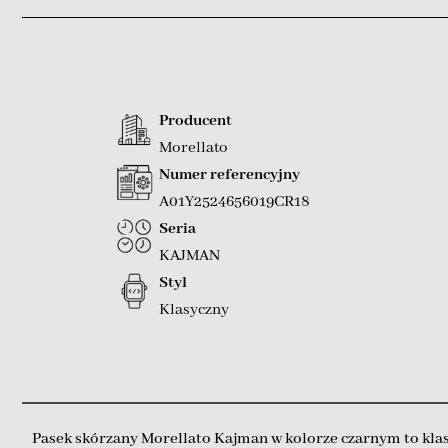
Producent
Morellato
Numer referencyjny
A01Y2524656019CR18
Seria
KAJMAN
Styl
Klasyczny
Pasek skórzany Morellato Kajman w kolorze czarnym to klas