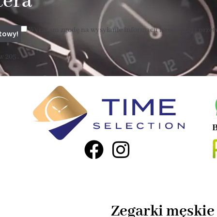
tera
Wyrażam zgodę na wysyłanie informacji handlowej i prze
 205 .
B
Zegarki męskie