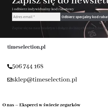
Zapisz się do newslet
i odbierz indywidualny kod rabatowy
Zapisz się na nasz biuletyn i dołącz do innych subskrybentów
timeselection.pl
506 744 168
sklep@timeselection.pl
O nas – Eksperci w świecie zegarków