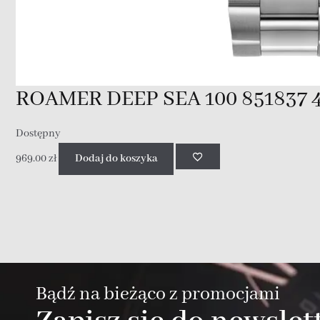
ROAMER DEEP SEA 100 851837 4
Dostępny
969.00
zł
Dodaj do koszyka
Bądź na bieżąco z promocjami