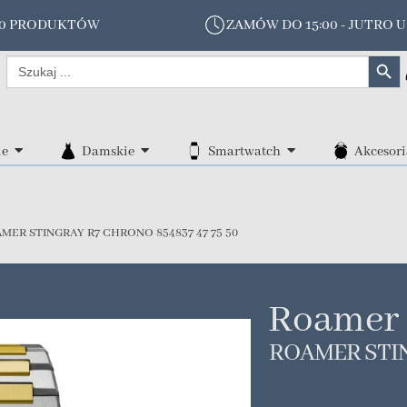
00 PRODUKTÓW
ZAMÓW DO 15:00 - JUTRO U
Search Butt
Search
for:
ie
Damskie
Smartwatch
Akcesori
MER STINGRAY R7 CHRONO 854837 47 75 50
Roamer
ROAMER STIN