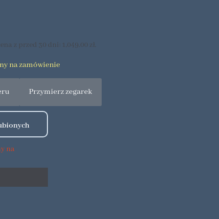
ena z przed 30 dni:
1,049.00
zł
.
pny na zamówienie
eru
Przymierz zegarek
ny na