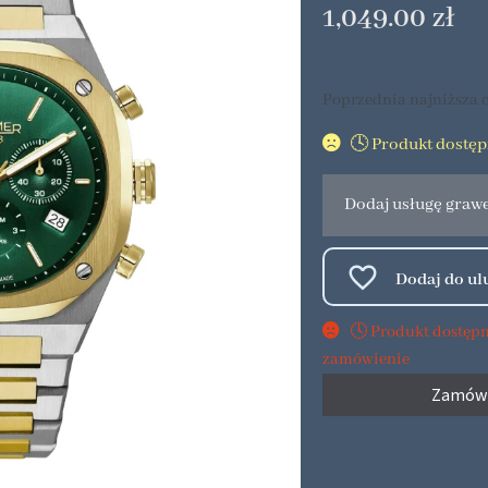
1,049.00
zł
Poprzednia najniższa c
🕓 Produkt dostę
Dodaj usługę graw
🕓 Produkt dostęp
zamówienie
Zamów