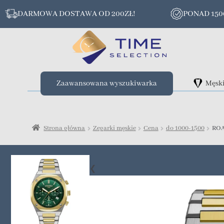
DARMOWA DOSTAWA OD 200ZŁ!
PONAD 15
Zaawansowana wyszukiwarka
Męsk
Strona główna
Zegarki męskie
Cena
do 1000-1500
ROA
❮