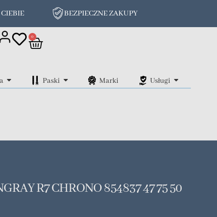
 CIEBIE
BEZPIECZNE ZAKUPY
on
0
a
Paski
Marki
Usługi
GRAY R7 CHRONO 854837 47 75 50