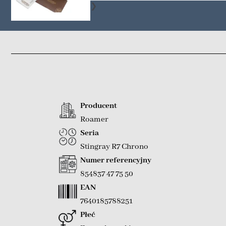
❯
Producent
Roamer
Seria
Stingray R7 Chrono
Numer referencyjny
854837 47 75 50
EAN
7640185788251
Płeć