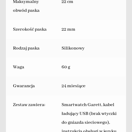
Maksymalny
22 cm
obwód paska
Szerokość paska
22 mm
Rodzaj paska
Silikonowy
Waga
60 g
Gwarancja
24 miesiące
Zestaw zawiera:
Smartwatch Garett, kabel
ładujący USB (brak wtyczki
do gniazda sieciowego),
instrukcja obsługi w języku