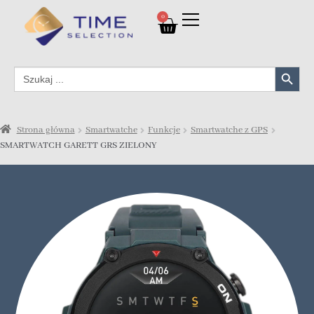
0
Search Button
Search
for:
Strona główna
Smartwatche
Funkcje
Smartwatche z GPS
SMARTWATCH GARETT GRS ZIELONY