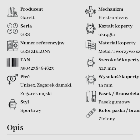
Producent
Mechanizm
Garett
Elektroniczny
Seria
Kształt koperty
GRS
okrągła
Numer referencyjny
Materiał koperty
GRS ZIELONY
Metal
,
Tworzywo sz
EAN
Szerokość koperty
5904238484623
51,5 mm
Płeć
Wysokość koperty
Unisex
,
Zegarek damski
,
15 mm
Zegarek męski
Pasek / Bransoleta
Styl
Pasek gumowy
Sportowy
Kolor paska / bran
Zielony
Opis