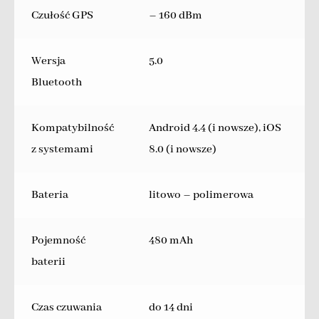
Czułość GPS
– 160 dBm
Wersja
5.0
Bluetooth
Kompatybilność
Android 4.4 (i nowsze), iOS
z systemami
8.0 (i nowsze)
Bateria
litowo – polimerowa
Pojemność
480 mAh
baterii
Czas czuwania
do 14 dni