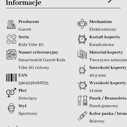
Informacje
Producent
Mechanizm
Garett
Elektroniczny
Seria
Kształt koperty
Kids Vibe 4G
Kwadratowa
Numer referencyjny
Materiał koperty
Smartwatch Garett Kids
Tworzywo sztuczn
Vibe 4G różowy
Szerokość koperty
EAN
40,5 mm
5904238486733
Wysokość koperty
Płeć
14 mm
Dziecięcy
Pasek / Bransoleta
Styl
Pasek gumowy
Sportowy
Kolor paska / bran
Różowy