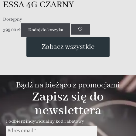
ESSA 4G CZARNY
Dostępny
N
399.00
zł
Dodaj do koszyka
3
Zobacz wszystkie
Bądź na bieżąco z promocjami
Zapisz się do
newslettera
i odbierz indywidualny kod rabatowy