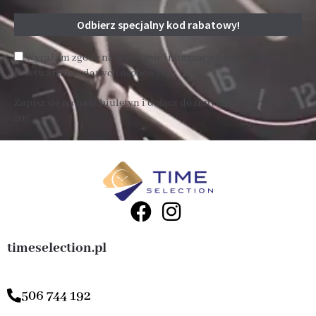
Wyrażam zgodę na wysyłanie informacji handlowej i
przetwarzanie danych osobowych
Zapisz się na nasz biuletyn i dołącz do innych subskrybentów
205 .
timeselection.pl
506 744 192