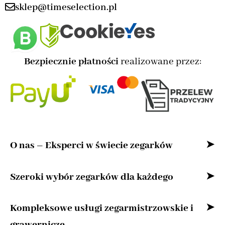
sklep@timeselection.pl
Bezpiecznie płatności
realizowane przez:
O nas – Eksperci w świecie zegarków
Witaj w naszym sklepie internetowym –
Szeroki wybór zegarków dla każdego
przestrzeni stworzonej z myślą o miłośnikach
Bez względu na to, czy szukasz zegarka
Kompleksowe usługi zegarmistrzowskie i
zegarków oraz osobach, które cenią precyzję,
klasycznego, nowoczesnego zegarka
grawernicze