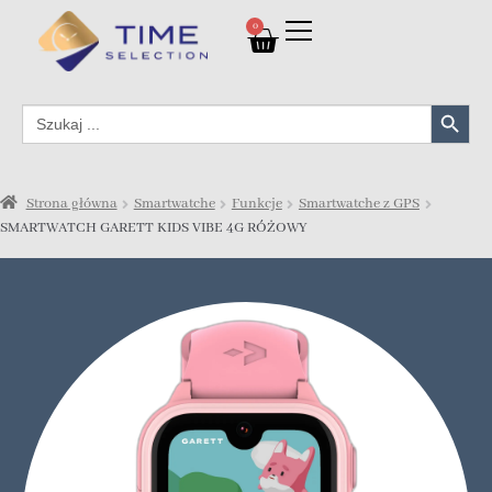
0
Search Button
Search
for:
Strona główna
Smartwatche
Funkcje
Smartwatche z GPS
SMARTWATCH GARETT KIDS VIBE 4G RÓŻOWY