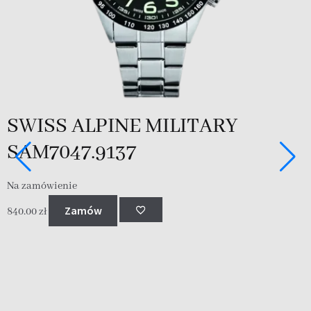
SWISS ALPINE MILITARY
SAM7047.9137
Na zamówienie
N
Zamów
840.00
zł
7