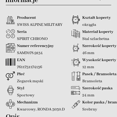
Informacje
Producent
Kształt koperty
SWISS ALPINE MILITARY
okrągła
Seria
Materiał koperty
SPIRIT CHRONO
Stal szlachetna
Numer referencyjny
Szerokość koperty
SAM7078.9134
46 mm
EAN
Wysokość koperty
7611751174136
12 mm
Płeć
Pasek / Bransoleta
Zegarek męski
Bransoleta
Styl
Szerokość paska
Sportowy
24 mm
Mechanizm
Kolor paska / bran
Kwarcowy
,
RONDA 5030.D
Srebrny
Opis