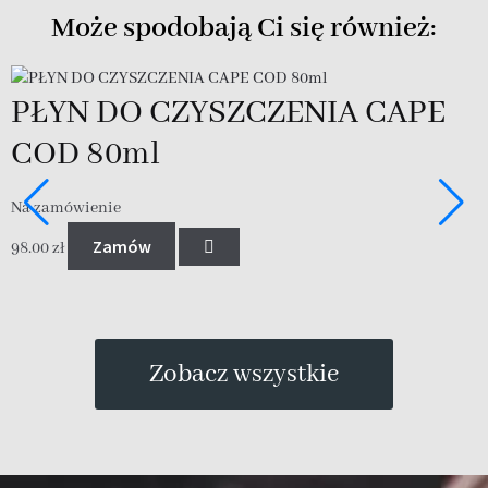
Może spodobają Ci się również:
PŁYN DO CZYSZCZENIA CAPE
COD 80ml
Na zamówienie
N
Zamów
98.00
zł
8
Zobacz wszystkie