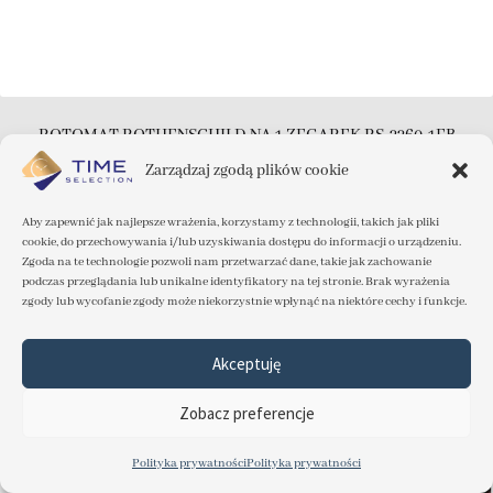
ROTOMAT ROTHENSCHILD NA 1 ZEGAREK RS-2260-1EB
Dostępny
Zarządzaj zgodą plików cookie
599.00
zł
Aby zapewnić jak najlepsze wrażenia, korzystamy z technologii, takich jak pliki
cookie, do przechowywania i/lub uzyskiwania dostępu do informacji o urządzeniu.
Dodaj do koszyka
Zgoda na te technologie pozwoli nam przetwarzać dane, takie jak zachowanie
podczas przeglądania lub unikalne identyfikatory na tej stronie. Brak wyrażenia
zgody lub wycofanie zgody może niekorzystnie wpłynąć na niektóre cechy i funkcje.
Akceptuję
Zobacz preferencje
Polityka prywatności
Polityka prywatności