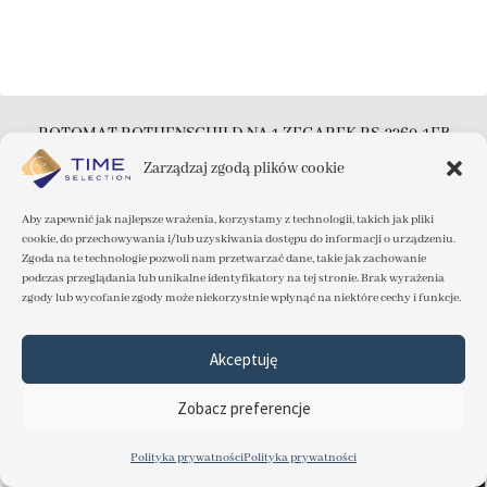
ROTOMAT ROTHENSCHILD NA 1 ZEGAREK RS-2260-1EB
Dostępny
Zarządzaj zgodą plików cookie
599.00
zł
Aby zapewnić jak najlepsze wrażenia, korzystamy z technologii, takich jak pliki
cookie, do przechowywania i/lub uzyskiwania dostępu do informacji o urządzeniu.
Dodaj do koszyka
Zgoda na te technologie pozwoli nam przetwarzać dane, takie jak zachowanie
podczas przeglądania lub unikalne identyfikatory na tej stronie. Brak wyrażenia
zgody lub wycofanie zgody może niekorzystnie wpłynąć na niektóre cechy i funkcje.
Akceptuję
Zobacz preferencje
Polityka prywatności
Polityka prywatności