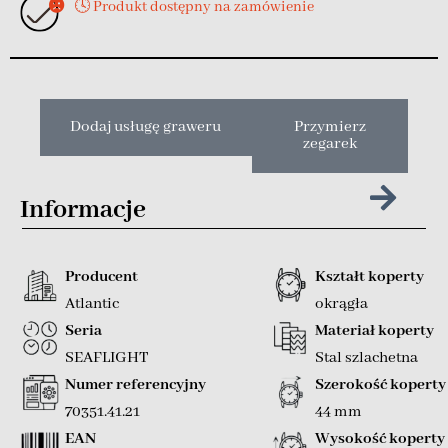
🕓 Produkt dostępny na zamówienie
Dodaj usługę graweru
Przymierz
zegarek
Informacje
Producent
Kształt koperty
Atlantic
okrągła
Seria
Materiał koperty
SEAFLIGHT
Stal szlachetna
Numer referencyjny
Szerokość koperty
70351.41.21
44 mm
EAN
Wysokość koperty