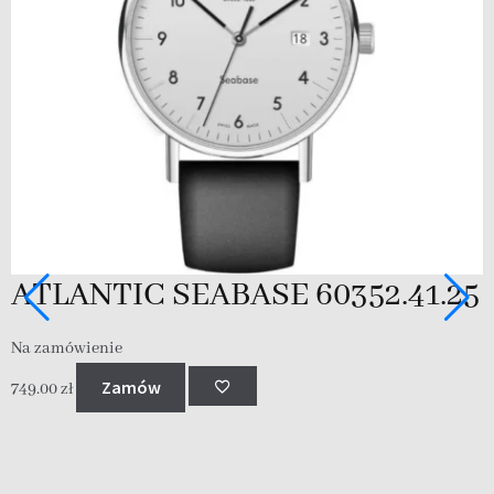
ATLANTIC SEABASE 60352.41.25
Na zamówienie
Zamów
749.00
zł
N
7