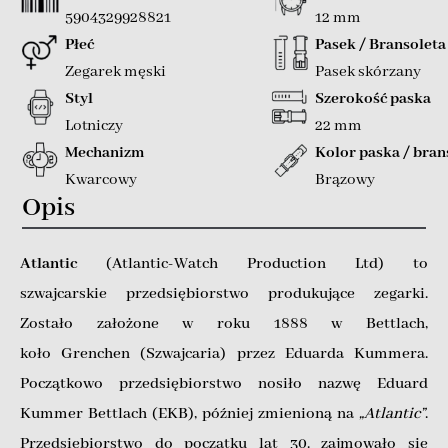
5904329928821
12 mm
Płeć
Pasek / Bransoleta
Zegarek męski
Pasek skórzany
Styl
Szerokość paska
Lotniczy
22 mm
Mechanizm
Kolor paska / bran
Kwarcowy
Brązowy
Opis
Atlantic
(Atlantic-Watch Production Ltd) to
szwajcarskie przedsiębiorstwo produkujące zegarki.
Zostało założone w roku 1888 w Bettlach,
koło Grenchen (Szwajcaria) przez Eduarda Kummera.
Początkowo przedsiębiorstwo nosiło nazwę Eduard
Kummer Bettlach (EKB), później zmienioną na
„Atlantic”
.
Przedsiębiorstwo do początku lat 30. zajmowało się