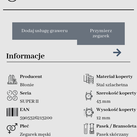
Dodaj usługę graweru
Przymierz
zegarek
Informacje
Producent
Materiał koperty
Błonie
Stal szlachetna
Seria
Szerokość koperty
SUPER II
43 mm
EAN
Wysokość koperty
5905326213200
12 mm
Płeć
Pasek / Bransoleta
Zegarek męski
Pasek skórzany