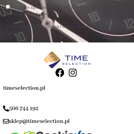
Wyrażam zgodę na wysyłanie informacji handlowej i
przetwarzanie danych osobowych
Zapisz się na nasz biuletyn i dołącz do innych subskrybentów
205 .
timeselection.pl
506 744 192
sklep@timeselection.pl