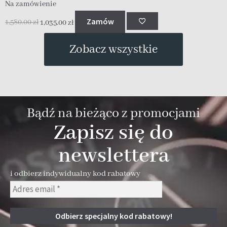
Na zamówienie
N
Zamów
1,580.00
zł
1,035.00
zł
1
Zobacz wszystkie
Bądź na bieżąco z promocjami
Zapisz się do
newslettera
i odbierz indywidualny kod rabatowy