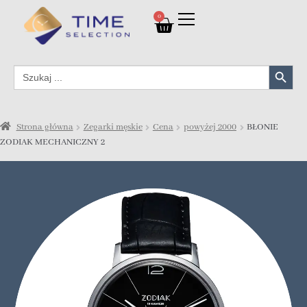
0
Search Button
Search
for:
Strona główna
Zegarki męskie
Cena
powyżej 2000
BŁONIE
ZODIAK MECHANICZNY 2