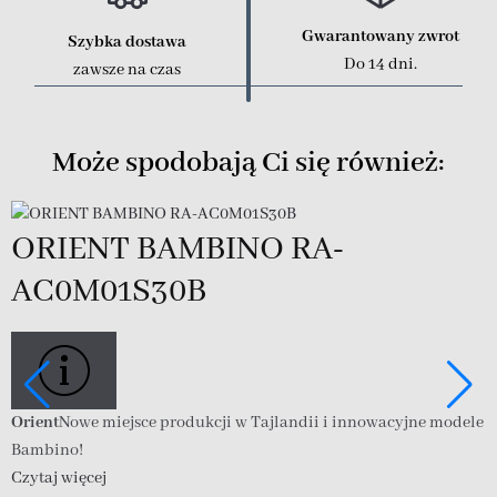
Gwarantowany zwrot
Szybka dostawa
Do 14 dni.
zawsze na czas
Może spodobają Ci się również:
ORIENT BAMBINO RA-
AC0M01S30B
Orient
Nowe miejsce produkcji w Tajlandii i innowacyjne modele
O
Bambino!
B
Czytaj więcej
C