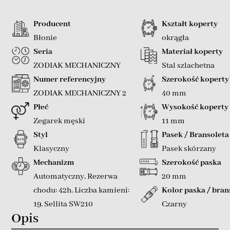
Producent
Kształt koperty
Błonie
okrągła
Seria
Materiał koperty
ZODIAK MECHANICZNY
Stal szlachetna
Numer referencyjny
Szerokość koperty
ZODIAK MECHANICZNY 2
40 mm
Płeć
Wysokość koperty
Zegarek męski
11 mm
Styl
Pasek / Bransoleta
Klasyczny
Pasek skórzany
Mechanizm
Szerokość paska
Automatyczny
,
Rezerwa
20 mm
chodu: 42h
,
Liczba kamieni:
Kolor paska / bran
19
,
Sellita SW210
Czarny
Opis