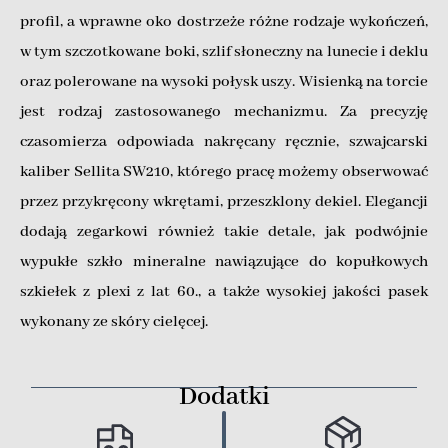
profil, a wprawne oko dostrzeże różne rodzaje wykończeń,
w tym szczotkowane boki, szlif słoneczny na lunecie i deklu
oraz polerowane na wysoki połysk uszy. Wisienką na torcie
jest rodzaj zastosowanego mechanizmu. Za precyzję
czasomierza odpowiada nakręcany ręcznie, szwajcarski
kaliber Sellita SW210, którego pracę możemy obserwować
przez przykręcony wkrętami, przeszklony dekiel. Elegancji
dodają zegarkowi również takie detale, jak podwójnie
wypukłe szkło mineralne nawiązujące do kopułkowych
szkiełek z plexi z lat 60., a także wysokiej jakości pasek
wykonany ze skóry cielęcej.
Dodatki