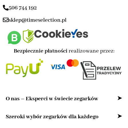
506 744 192
sklep@timeselection.pl
Bezpiecznie płatności
realizowane przez:
O nas – Eksperci w świecie zegarków
Witaj w naszym sklepie internetowym –
Szeroki wybór zegarków dla każdego
przestrzeni stworzonej z myślą o miłośnikach