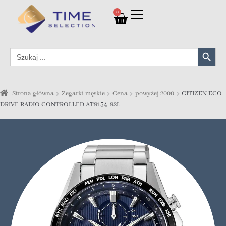
0
Search Button
Search
for:
Strona główna
Zegarki męskie
Cena
powyżej 2000
CITIZEN ECO-
DRIVE RADIO CONTROLLED AT8154-82L