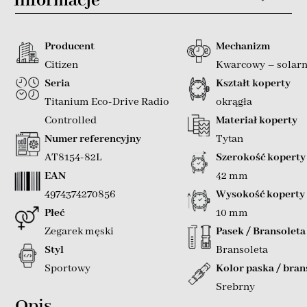
Informacje
Producent
Mechanizm
Citizen
Kwarcowy – solar
Seria
Kształt koperty
Titanium Eco-Drive Radio
okrągła
Controlled
Materiał koperty
Numer referencyjny
Tytan
AT8154-82L
Szerokość koperty
EAN
42 mm
4974374270856
Wysokość koperty
Płeć
10 mm
Zegarek męski
Pasek / Bransoleta
Styl
Bransoleta
Sportowy
Kolor paska / bran
Srebrny
Opis