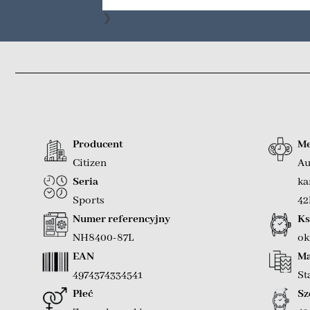
❯
Producent
Me
Citizen
Au
Seria
ka
Sports
42
Numer referencyjny
Ks
NH8400-87L
ok
EAN
Ma
4974374334541
St
Płeć
Sz