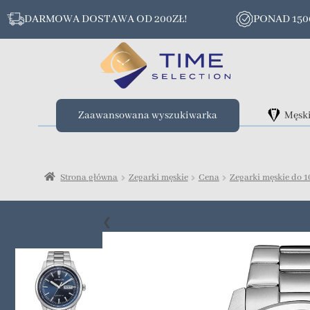
DARMOWA DOSTAWA OD 200ZŁ!
PONAD 15
Zaawansowana wyszukiwarka
Męsk
Strona główna
Zegarki męskie
Cena
Zegarki męskie do 1
❮