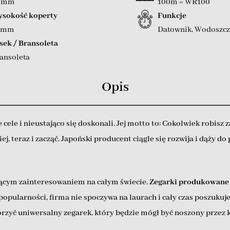
2 mm
100m = WR100
sokość koperty
Funkcje
 mm
Datownik
,
Wodoszcz
sek / Bransoleta
ansoleta
Opis
cele i nieustająco się doskonali. Jej motto to: Cokolwiek robisz z
 teraz i zacząć. Japoński producent ciągle się rozwija i dąży do pe
bnącym zainteresowaniem na całym świecie.
Zegarki produkowane 
opularności, firma nie spoczywa na laurach i cały czas poszukuj
worzyć uniwersalny zegarek, który będzie mógł być noszony przez 