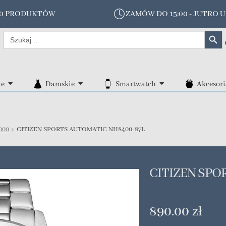
00 PRODUKTÓW
ZAMÓW DO 15:00 - JUTRO U
Search Butt
Search
for:
ie
Damskie
Smartwatch
Akcesori
000
CITIZEN SPORTS AUTOMATIC NH8400-87L
CITIZEN SPO
890.00
zł