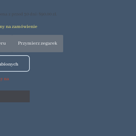
ena z przed 30 dni:
890.00
zł
.
pny na zamówienie
eru
Przymierz zegarek
ny na