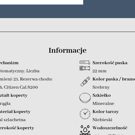
Informacje
chanizm
Szerokość paska
tomatyczny
,
Liczba
22 mm
mieni: 21
,
Rezerwa chodu:
Kolor paska / brans
h
,
Citizen Cal.8200
Srebrny
ztałt koperty
Szkiełko
rągła
Mineralne
teriał koperty
Kolor tarczy
al szlachetna
Niebieski
erokość koperty
Wodoszczelność