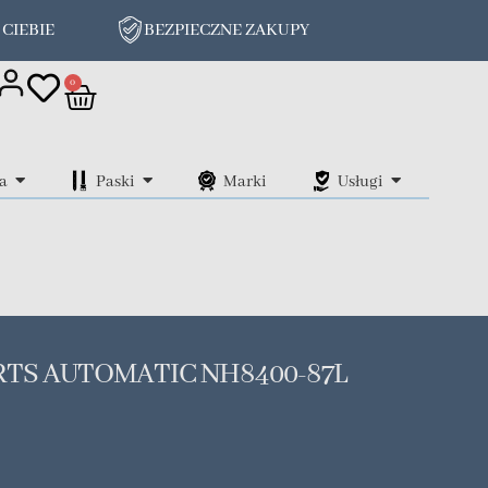
 CIEBIE
BEZPIECZNE ZAKUPY
on
0
a
Paski
Marki
Usługi
RTS AUTOMATIC NH8400-87L