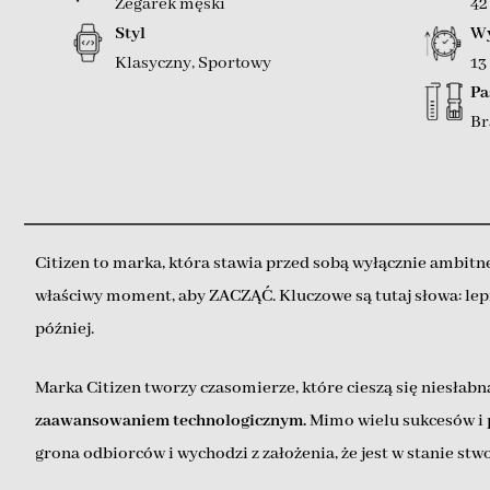
Zegarek męski
4
Styl
Wy
Klasyczny
,
Sportowy
13
Pa
Br
Citizen to marka, która stawia przed sobą wyłącznie ambitne 
właściwy moment, aby ZACZĄĆ. Kluczowe są tutaj słowa: lepiej,
później.
Marka Citizen tworzy czasomierze, które cieszą się niesła
zaawansowaniem technologicznym.
Mimo wielu sukcesów i p
grona odbiorców i wychodzi z założenia, że jest w stanie st