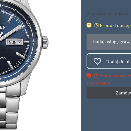
Poprzednia najniższa c
🕓 Produkt dostę
Dodaj usługę graw
🕓 Produkt dostęp
zamówienie
Zamów