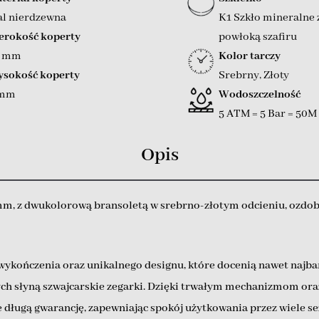
al nierdzewna
K1 Szkło mineralne 
erokość koperty
powłoką szafiru
0 mm
Kolor tarczy
sokość koperty
Srebrny
,
Złoty
 mm
Wodoszczelność
5 ATM = 5 Bar = 50M
Opis
mm, z dwukolorową bransoletą w srebrno-złotym odcieniu, ozdobn
wykończenia oraz unikalnego designu, które docenią nawet najbar
tórych słyną szwajcarskie zegarki. Dzięki trwałym mechanizmom
 długą gwarancję, zapewniając spokój użytkowania przez wiele s