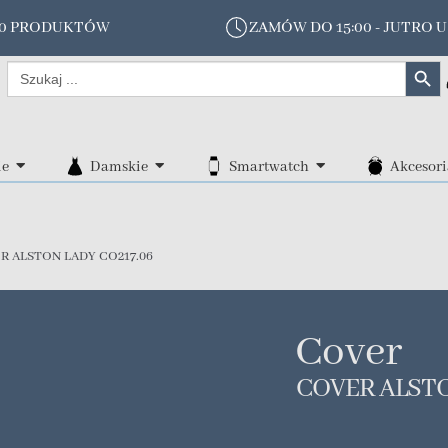
00 PRODUKTÓW
ZAMÓW DO 15:00 - JUTRO U
Search Butt
Search
for:
ie
Damskie
Smartwatch
Akcesori
R ALSTON LADY CO217.06
Cover
COVER ALSTO