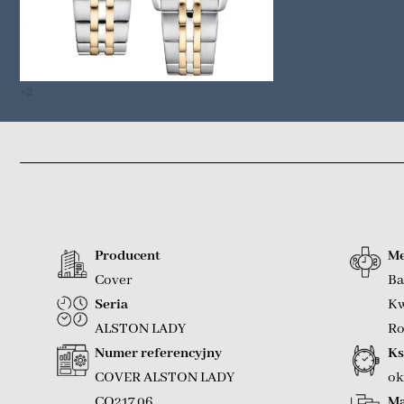
+2
Producent
Me
Cover
Ba
Seria
Kw
ALSTON LADY
Ro
Numer referencyjny
Ks
COVER ALSTON LADY
ok
CO217.06
Ma