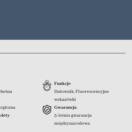
Funkcje
chetna
Datownik
,
Fluorescencyjne
wskazówki
ergiczna
Gwarancja
olety
5-letnia gwarancja
międzynarodowa