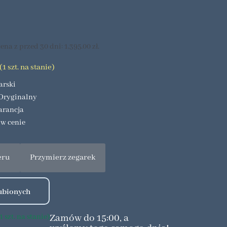
ena z przed 30 dni:
1,395.00
zł
.
1 szt. na stanie)
arski
Oryginalny
arancja
 w cenie
eru
Przymierz zegarek
Zamów do 15:00, a
 szt. na stanie)