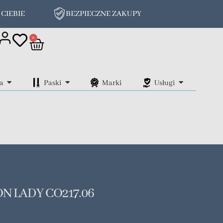
 CIEBIE
BEZPIECZNE ZAKUPY
on
0
a
Paski
Marki
Usługi
N LADY CO217.06