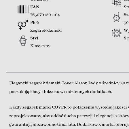
EAN
St
7630701201104
Sz
Płeć
3
Zegarek damski
Wy
Styl
8
Klasyczny
Elegancki zegarek damski Cover Alston Lady o średnicy 30 
poszukują klasy i luksusu w codziennych dodatkach.
Każdy zegarek marki COVER to połączenie wysokiej jakości 
zaprojektowany, aby oddać ducha precyzji i elegancji, z k
gwarantują niezawodność na lata. Dodatkowo, marka oferuje