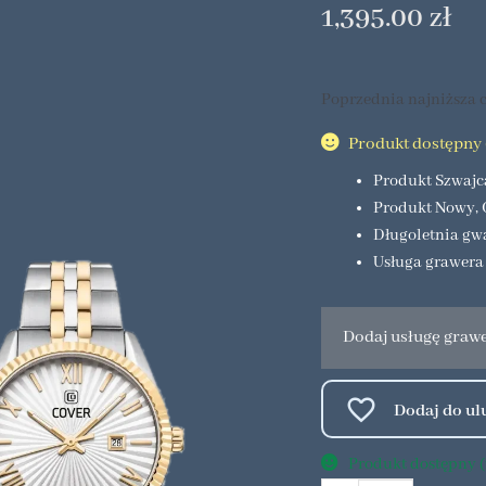
1,395.00
zł
Poprzednia najniższa c
Produkt dostępny (
Produkt Szwajc
Produkt Nowy, 
Długoletnia gw
Usługa grawera
Dodaj usługę graw
Produkt dostępny (1