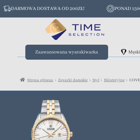
DARMOWA DOSTAWA OD 200ZŁ!
PONAD 15
Zaawansowana wyszukiwarka
Męsk
Strona główna
Zegarki damskie
Styl
Biżuteryjne
COVE