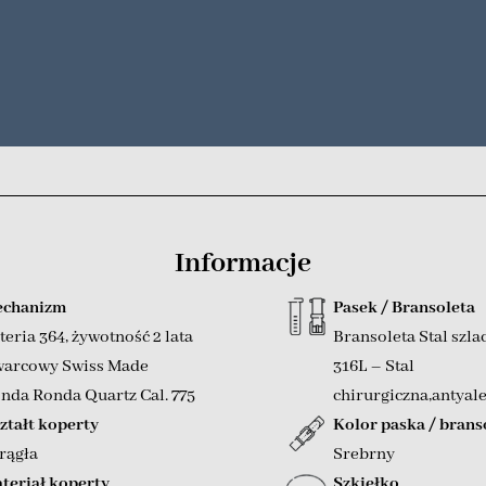
Informacje
chanizm
Pasek / Bransoleta
teria 364, żywotność 2 lata
Bransoleta Stal szla
arcowy Swiss Made
316L – Stal
nda Ronda Quartz Cal. 775
chirurgiczna,antyal
ztałt koperty
Kolor paska / brans
rągła
Srebrny
teriał koperty
Szkiełko