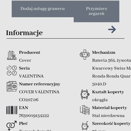
Dodaj usługę graweru
Przymierz
zegarek
Informacje
Producent
Mechanizm
Cover
Bateria 364, żywotn
Seria
Kwarcowy Swiss M
VALENTINA
Ronda Ronda Quart
Numer referencyjny
5040.D
COVER VALENTINA
Kształt koperty
CO207.06
okrągła
EAN
Materiał koperty
7630019154222
Stal nierdzewna
Płeć
Szerokość koperty