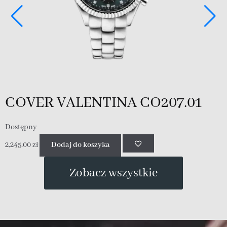
COVER VALENTINA CO207.01
Dostępny
D
2,245.00
zł
Dodaj do koszyka
2
Zobacz wszystkie