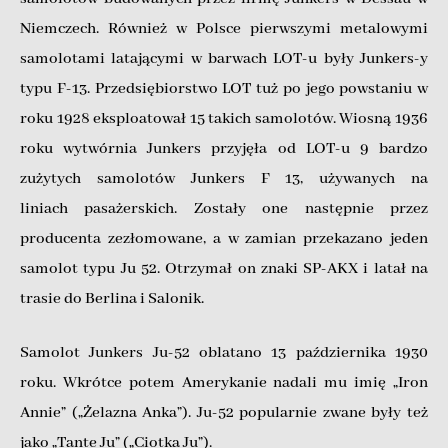
Niemczech. Również w Polsce pierwszymi metalowymi
samolotami latającymi w barwach LOT-u były Junkers-y
typu F-13. Przedsiębiorstwo LOT tuż po jego powstaniu w
roku 1928 eksploatował 15 takich samolotów. Wiosną 1936
roku wytwórnia Junkers przyjęła od LOT-u 9 bardzo
zużytych samolotów Junkers F 13, używanych na
liniach pasażerskich. Zostały one następnie przez
producenta zezłomowane, a w zamian przekazano jeden
samolot typu Ju 52. Otrzymał on znaki SP-AKX i latał na
trasie do Berlina i Salonik.
Samolot Junkers Ju-52 oblatano 13 października 1930
roku. Wkrótce potem Amerykanie nadali mu imię „Iron
Annie” („Żelazna Anka”). Ju-52 popularnie zwane były też
jako „Tante Ju” („Ciotka Ju”).