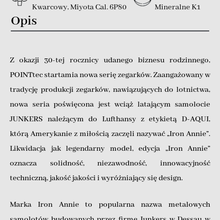
Kwarcowy
,
Miyota Cal. 6P80
Mineralne K1
Opis
Z okazji 30-tej rocznicy udanego biznesu rodzinnego,
POINTtec startamia nowa serię zegarków. Zaangażowany w
tradycję produkcji zegarków, nawiązujących do lotnictwa,
nowa seria poświęcona jest wciąż latającym samolocie
JUNKERS należącym do Lufthansy z etykietą D-AQUI,
którą Amerykanie z miłością zaczęli nazywać „Iron Annie”.
Likwidacja jak legendarny model, edycja „Iron Annie”
oznacza solidność, niezawodność, innowacyjność
techniczną, jakość jakości i wyróżniający się design.
Marka Iron Annie to popularna nazwa metalowych
samolotów budowanych przez firmę Junkers w Dessau w