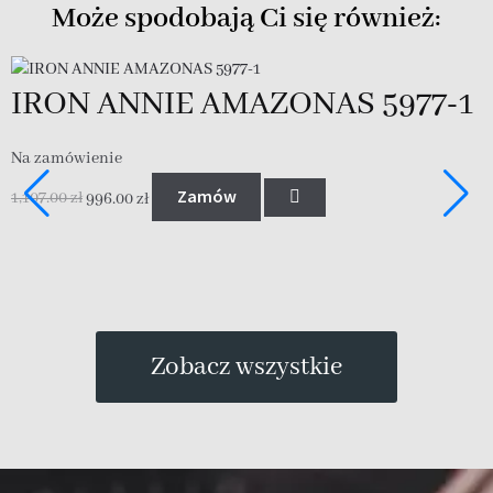
Może spodobają Ci się również:
IRON ANNIE AMAZONAS 5977-1
Na zamówienie
Zamów
1,107.00
zł
996.00
zł
D
1
Zobacz wszystkie