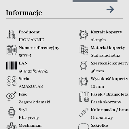
Informacje
Producent
Kształt koperty
IRON ANNIE
okrągła
Numer referencyjny
Materiał koperty
5977-4
Stal szlachetna
EAN
Szerokość koperty
4041338597745
36 mm
Seria
Wysokość koperty
AMAZONAS
10 mm
Płeć
Pasek / Bransoleta
Zegarek damski
Pasek skórzany
Styl
Kolor paska / bran
Klasyczny
Granatowy
Mechanizm
Szkiełko