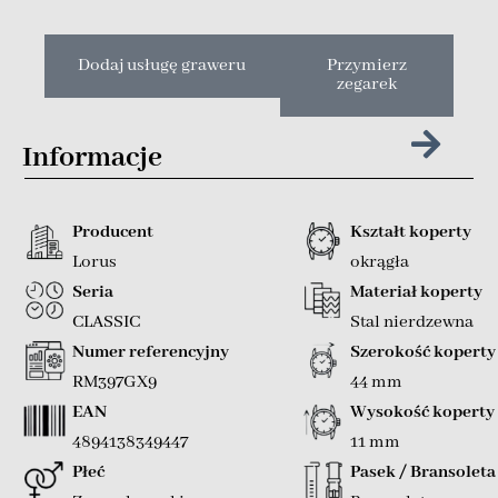
Dodaj usługę graweru
Przymierz
zegarek
Informacje
Producent
Kształt koperty
Lorus
okrągła
Seria
Materiał koperty
CLASSIC
Stal nierdzewna
Numer referencyjny
Szerokość koperty
RM397GX9
44 mm
EAN
Wysokość koperty
4894138349447
11 mm
Płeć
Pasek / Bransoleta