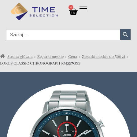
0
Search Button
Search
for:
Strona główna
Zegarki męskie
Cena
Zegarki męskie do 500 zł
LORUS CLASSIC CHRONOGRAPH RM397GX9