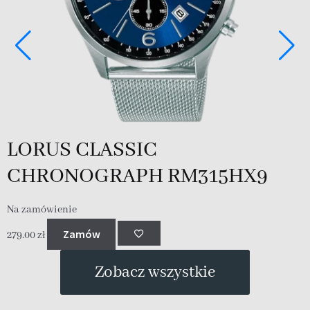
LORUS CLASSIC
CHRONOGRAPH RM315HX9
Na zamówienie
D
Zamów
3
279.00
zł
Zobacz wszystkie