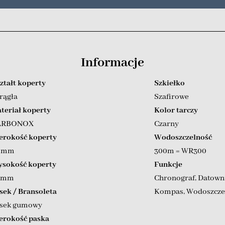
Informacje
ztałt koperty
Szkiełko
rągła
Szafirowe
teriał koperty
Kolor tarczy
ARBONOX
Czarny
erokość koperty
Wodoszczelność
5 mm
300m = WR300
sokość koperty
Funkcje
 mm
Chronograf
,
Datown
sek / Bransoleta
Kompas
,
Wodoszcze
sek gumowy
erokość paska