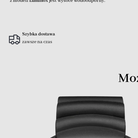
z modeli
Luminox
jest wysoce wodoodporny.
Szybka dostawa
zawsze na czas
Moż