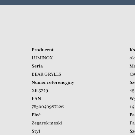
Producent
Ks
LUMINOX
ok
Seria
Ma
BEAR GRYLLS
C
Numer referencyjny
Sz
XB.3749
4
EAN
Wy
7630040987226
14
Płeć
Pa
Zegarek męski
Pa
Styl
Sz