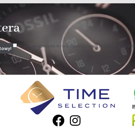
tera
Wyrażam zgodę na wysyłanie informacji handlowej i prze
 205 .
B