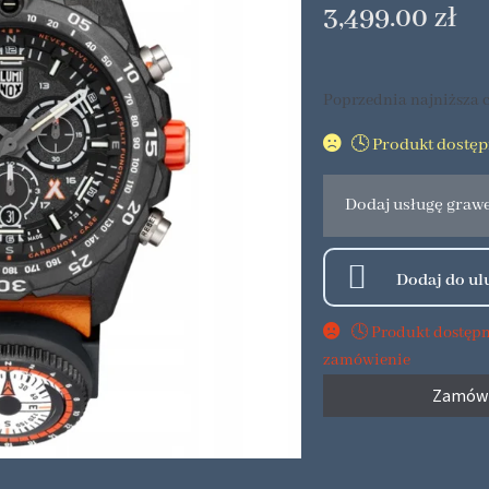
3,499.00
zł
Poprzednia najniższa c
🕓 Produkt dostę
Dodaj usługę graw
🕓 Produkt dostęp
zamówienie
Zamów