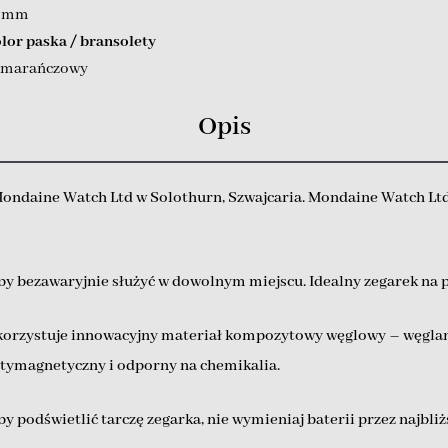
4 mm
lor paska / bransolety
marańczowy
Opis
ndaine Watch Ltd w Solothurn, Szwajcaria. Mondaine Watch Ltd.
by bezawaryjnie służyć w dowolnym miejscu. Idealny zegarek na 
orzystuje innowacyjny materiał kompozytowy węglowy – węglan. 
antymagnetyczny i odporny na chemikalia.
 aby podświetlić tarczę zegarka, nie wymieniaj baterii przez najbl