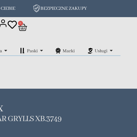
 CIEBIE
BEZPIECZNE ZAKUPY
on
0
a
Paski
Marki
Usługi
x
R GRYLLS XB.3749