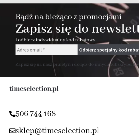
Bądź na bieżąco z promocjami
Zapisz się do newslet
i odbierz indywidualny kod rabatowy
Zapisz się na nasz biuletyn i dołącz do innych subskrybentów
timeselection.pl
506 744 168
sklep@timeselection.pl