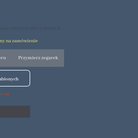
ena z przed 30 dni:
3,499.00
zł
.
pny na zamówienie
eru
Przymierz zegarek
ny na