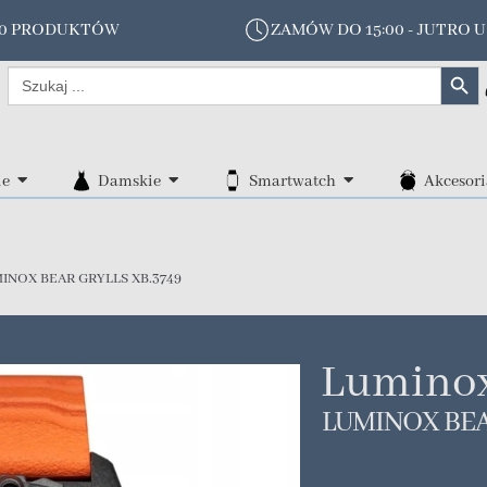
00 PRODUKTÓW
ZAMÓW DO 15:00 - JUTRO U
Search Butt
Search
for:
ie
Damskie
Smartwatch
Akcesori
INOX BEAR GRYLLS XB.3749
Lumino
LUMINOX BEA