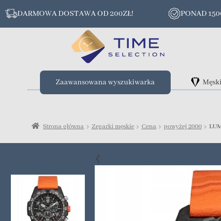
DARMOWA DOSTAWA OD 200ZŁ!
PONAD 15
Zaawansowana wyszukiwarka
Męsk
Strona główna
Zegarki męskie
Cena
powyżej 2000
LUM
❮