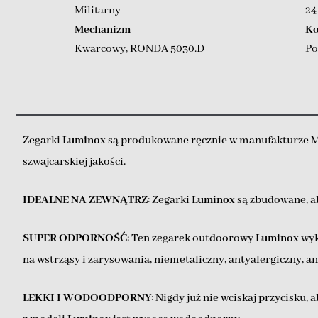
Militarny
2
Mechanizm
Ko
Kwarcowy
,
RONDA 5030.D
Po
Zegarki
Luminox
są produkowane ręcznie w manufakturze Mo
szwajcarskiej jakości.
IDEALNE NA ZEWNĄTRZ
: Zegarki
Luminox
są zbudowane, a
SUPER ODPORNOŚĆ
: Ten zegarek outdoorowy
Luminox
wyk
na wstrząsy i zarysowania, niemetaliczny, antyalergiczny, 
LEKKI I WODOODPORNY
: Nigdy już nie wciskaj przycisku,