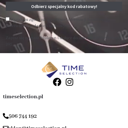
Wyrażam zgodę na wysyłanie informacji handlowej i
przetwarzanie danych osobowych
Zapisz się na nasz biuletyn i dołącz do innych subskrybentów
205 .
timeselection.pl
506 744 192