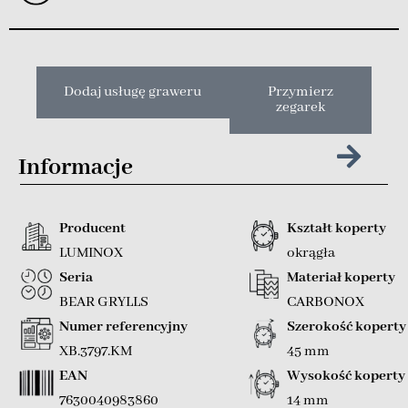
Dodaj usługę graweru
Przymierz
zegarek
Informacje
Producent
Kształt koperty
LUMINOX
okrągła
Seria
Materiał koperty
BEAR GRYLLS
CARBONOX
Numer referencyjny
Szerokość koperty
XB.3797.KM
45 mm
EAN
Wysokość koperty
7630040983860
14 mm