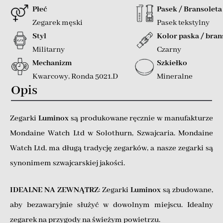
Płeć
Pasek / Bransoleta
Zegarek męski
Pasek tekstylny
Styl
Kolor paska / bran
Militarny
Czarny
Mechanizm
Szkiełko
Kwarcowy
,
Ronda 5021.D
Mineralne
Opis
Zegarki
Luminox
są produkowane ręcznie w manufakturze
Mondaine Watch Ltd w Solothurn, Szwajcaria. Mondaine
Watch Ltd. ma długą tradycję zegarków, a nasze zegarki są
synonimem szwajcarskiej jakości.
IDEALNE NA ZEWNĄTRZ
: Zegarki
Luminox
są zbudowane,
aby bezawaryjnie służyć w dowolnym miejscu. Idealny
zegarek na przygody na świeżym powietrzu.