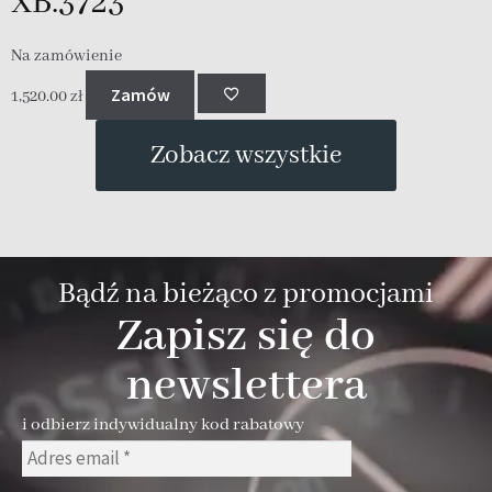
XB.3723
Na zamówienie
Zamów
1,520.00
zł
Zobacz wszystkie
Bądź na bieżąco z promocjami
Zapisz się do
newslettera
i odbierz indywidualny kod rabatowy