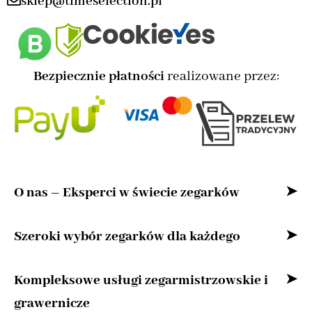
sklep@timeselection.pl
Bezpiecznie płatności
realizowane przez:
O nas – Eksperci w świecie zegarków
Witaj w naszym sklepie internetowym –
Szeroki wybór zegarków dla każdego
przestrzeni stworzonej z myślą o miłośnikach
Bez względu na to, czy szukasz zegarka
Kompleksowe usługi zegarmistrzowskie i
zegarków oraz osobach, które cenią precyzję,
klasycznego, nowoczesnego zegarka
grawernicze
niezawodną jakość i ponadczasową klasykę.