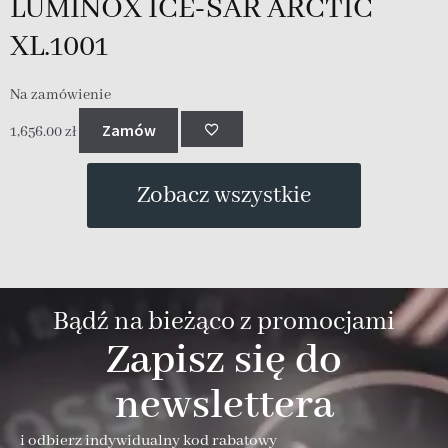
LUMINOX ICE-SAR ARCTIC
XL.1001
Na zamówienie
N
Zamów
1,656.00
zł
1
Zobacz wszystkie
Bądź na bieżąco z promocjami
Zapisz się do
newslettera
i odbierz indywidualny kod rabatowy