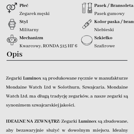
Płeć
Pasek / Bransoleta
Zegarek męski
Pasek gumowy
Styl
Kolor paska / bran
Militarny
Niebieski
Mechanizm
Szkiełko
Kwarcowy
,
RONDA 515 HF 6
Szafirowe
Opis
Zegarki
Luminox
są produkowane ręcznie w manufakturze
Mondaine Watch Ltd w Solothurn, Szwajcaria. Mondaine
Watch Ltd. ma długą tradycję zegarków, a nasze zegarki są
synonimem szwajcarskiej jakości.
IDEALNE NA ZEWNĄTRZ
: Zegarki
Luminox
są zbudowane,
aby bezawaryjnie służyć w dowolnym miejscu. Idealny