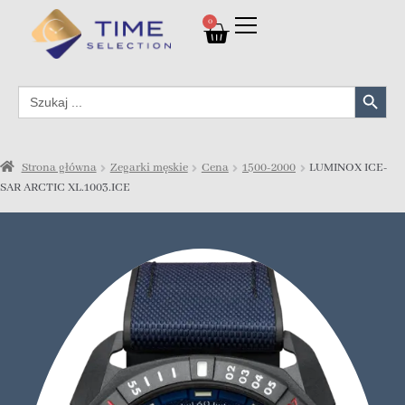
0
Search Button
Search
for:
Strona główna
Zegarki męskie
Cena
1500-2000
LUMINOX ICE-
SAR ARCTIC XL.1003.ICE