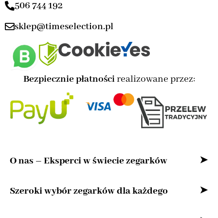
506 744 192
sklep@timeselection.pl
Bezpiecznie płatności
realizowane przez:
O nas – Eksperci w świecie zegarków
Witaj w naszym sklepie internetowym –
Szeroki wybór zegarków dla każdego
przestrzeni stworzonej z myślą o miłośnikach