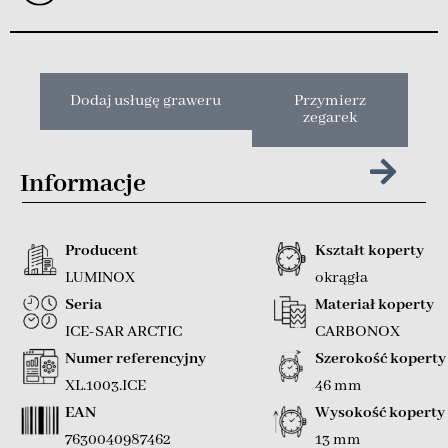
Dodaj usługę graweru
Przymierz
zegarek
Informacje
Producent
Kształt koperty
LUMINOX
okrągła
Seria
Materiał koperty
ICE-SAR ARCTIC
CARBONOX
Numer referencyjny
Szerokość koperty
XL.1003.ICE
46 mm
EAN
Wysokość koperty
7630040987462
13 mm