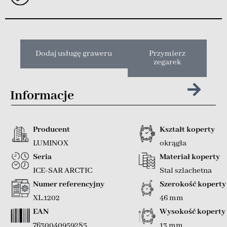
Dodaj usługę graweru
Przymierz
zegarek
Informacje
Producent
Kształt koperty
LUMINOX
okrągła
Seria
Materiał koperty
ICE-SAR ARCTIC
Stal szlachetna
Numer referencyjny
Szerokość koperty
XL.1202
46 mm
EAN
Wysokość koperty
7630040959285
13 mm