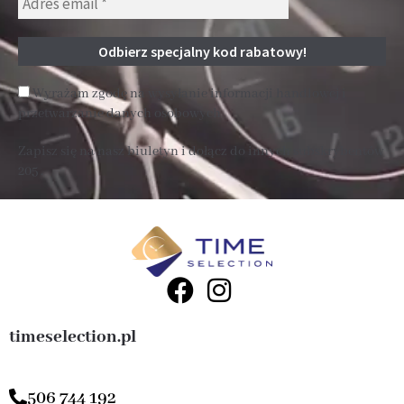
Wyrażam zgodę na wysyłanie informacji handlowej i
przetwarzanie danych osobowych
Zapisz się na nasz biuletyn i dołącz do innych subskrybentów
205 .
timeselection.pl
506 744 192