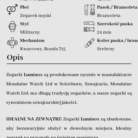
Płeć
Pasek / Bransoleta
Zegarek męski
Bransoleta
Styl
Szerokość paska
Militarny
24 mm
Mechanizm
Kolor paska / bran
Kwarcowy
,
Ronda 715
Srebrny
Opis
Zegarki
Luminox
są produkowane ręcznie w manufakturze
Mondaine Watch Ltd w Solothurn, Szwajcaria. Mondaine
Watch Ltd. ma długą tradycję zegarków, a nasze zegarki są
synonimem szwajcarskiej jakości.
IDEALNE NA ZEWNĄTRZ
: Zegarki
Luminox
są zbudowane,
aby bezawaryjnie służyć w dowolnym miejscu. Idealny
zegarek na przygody na świeżym powietrzu.