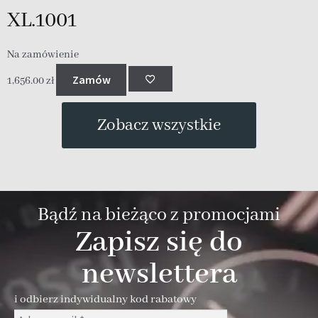
XL.1001
Na zamówienie
N
Zamów
1,656.00
zł
1
Zobacz wszystkie
Bądź na bieżąco z promocjami
Zapisz się do
newslettera
i odbierz indywidualny kod rabatowy