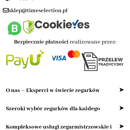
sklep@timeselection.pl
Bezpiecznie płatności
realizowane przez:
O nas – Eksperci w świecie zegarków
Witaj w naszym sklepie internetowym –
Szeroki wybór zegarków dla każdego
przestrzeni stworzonej z myślą o miłośnikach
Bez względu na to, czy szukasz zegarka
Kompleksowe usługi zegarmistrzowskie i
zegarków oraz osobach, które cenią precyzję,