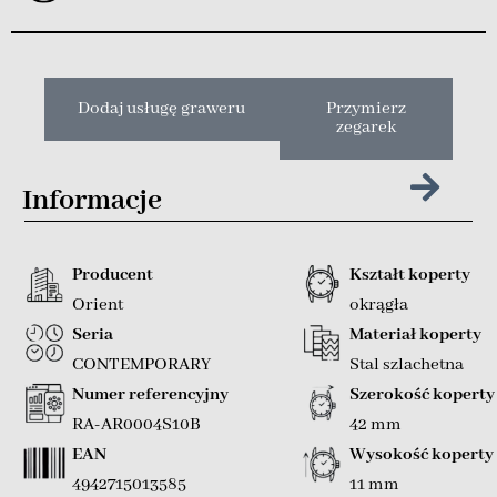
Dodaj usługę graweru
Przymierz
zegarek
Informacje
Producent
Kształt koperty
Orient
okrągła
Seria
Materiał koperty
CONTEMPORARY
Stal szlachetna
Numer referencyjny
Szerokość koperty
RA-AR0004S10B
42 mm
EAN
Wysokość koperty
4942715013585
11 mm