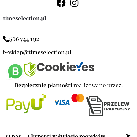
timeselection.pl
506 744 192
sklep@timeselection.pl
Bezpiecznie płatności
realizowane przez:
O nas – Eksperci w świecie zegarków