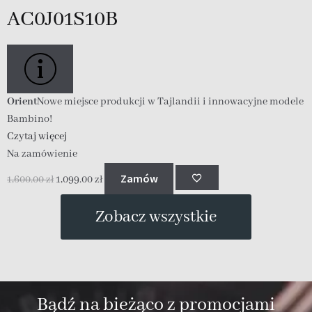
AC0J01S10B
O
B
C
N
1
Orient
Nowe miejsce produkcji w Tajlandii i innowacyjne modele
Bambino!
Czytaj więcej
Na zamówienie
Zamów
1,600.00
zł
1,099.00
zł
Zobacz wszystkie
Bądź na bieżąco z promocjami