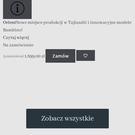
Orient
Nowe miejsce produkcji w Tajlandii i innowacyjne modele
O
Bambino!
B
Czytaj więcej
C
Na zamówienie
N
Zamów
3,040.00
zł
1,899.00
zł
1
Zobacz wszystkie