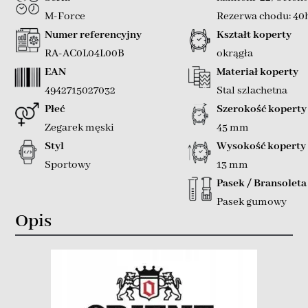
M-Force
Rezerwa chodu: 40
Numer referencyjny
Kształt koperty
RA-AC0L04L00B
okrągła
EAN
Materiał koperty
4942715027032
Stal szlachetna
Płeć
Szerokość koperty
Zegarek męski
45 mm
Styl
Wysokość koperty
Sportowy
13 mm
Pasek / Bransoleta
Pasek gumowy
Opis