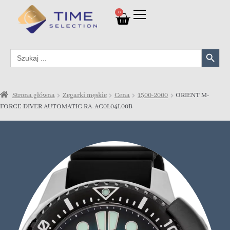
0
Search Button
Search
for:
Strona główna
Zegarki męskie
Cena
1500-2000
ORIENT M-
FORCE DIVER AUTOMATIC RA-AC0L04L00B