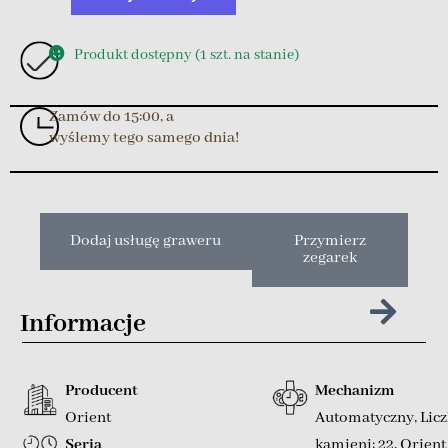
Produkt dostępny (1 szt. na stanie)
Zamów do 15:00, a
wyślemy tego samego dnia!
Dodaj usługę graweru
Przymierz
zegarek
Informacje
Producent
Mechanizm
Orient
Automatyczny
,
Lic
Seria
kamieni: 22
,
Orient