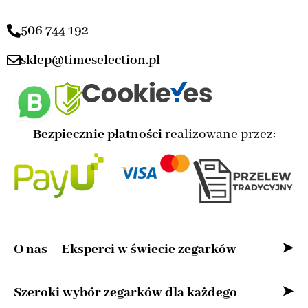
506 744 192
sklep@timeselection.pl
Bezpiecznie płatności
realizowane przez:
O nas – Eksperci w świecie zegarków
Witaj w naszym sklepie internetowym –
Szeroki wybór zegarków dla każdego