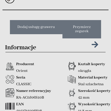
Dodaj usługę graweru
Przymierz
zegarek
Informacje
Producent
Kształt koperty
Orient
okrągła
Seria
Materiał koperty
CLASSIC
Stal szlachetna
Numer referencyjny
Szerokość koperty
RA-AC0J06S10B
42 mm
EAN
Wysokość koperty
4942715026608
11,8 mm