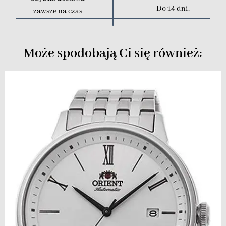
Do 14 dni.
zawsze na czas
Może spodobają Ci się również: