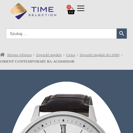
0
Search Button
Search
for:
Strona główna
Zegarki męskie
Cena
Zegarki męskie do 1000
ORIENT CONTEMPORARY RA-AC0J06S10B