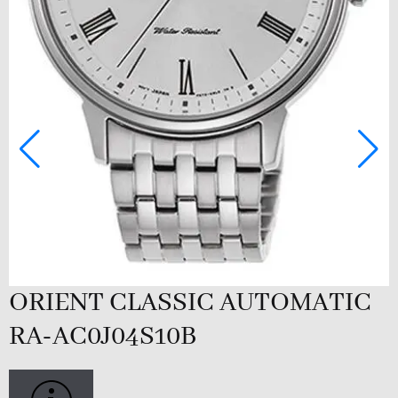
O
B
ORIENT CLASSIC AUTOMATIC
C
RA-AC0J04S10B
N
1